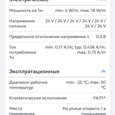
Мощность на 1м
min: 4 W/m; max: 18 W/m
Напряжение
24 V / 24 V / 24 V / 24 V / 24 V /
питания
24 V / 24 V
Предельное отклонение напряжения ±
0.5 В
Ток
min: 0.17 A/m; typ: 0.458 A/m;
потребления
max: 0.75 A/m
1м
Эксплуатационные
Диапазон рабочих
min: -25 °C; max: 50
температур
°C
Климатическое исполнение
УХЛ1*
Место
На улице открыто / в
применения
помещении