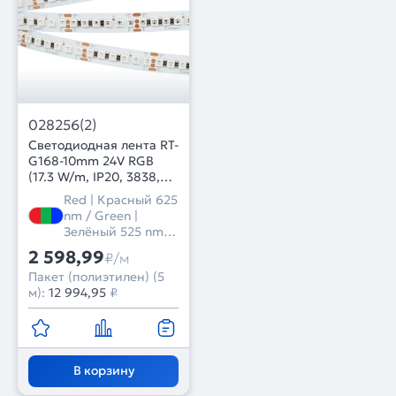
028256(2)
Светодиодная лента RT-
G168-10mm 24V RGB
(17.3 W/m, IP20, 3838,
5m) (Arlight, Открытый)
Red | Красный 625
nm / Green |
Зелёный 525 nm /
Blue | Синий 470
2 598,99
₽/м
nm
Пакет (полиэтилен) (5
м):
12 994,95
₽
В корзину