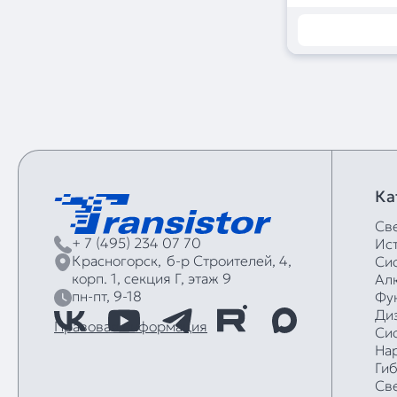
Ка
Св
+ 7 (495) 234 07 70
Ис
Красногорск,
б‑р Строителей, 4,
Си
корп. 1, секция Г, этаж 9
Ал
пн-пт, 9-18
Фу
Ди
Правовая информация
Си
На
Ги
Св