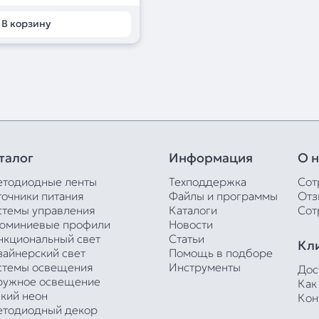
В корзину
талог
Информация
О н
етодиодные ленты
Техподдержка
Сот
точники питания
Файлы и программы
Отз
стемы управления
Каталоги
Сот
юминиевые профили
Новости
нкциональный свет
Статьи
Кл
зайнерский свет
Помощь в подборе
стемы освещения
Инструменты
Дос
ружное освещение
Как
бкий неон
Кон
етодиодный декор