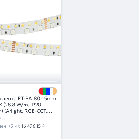
 лента RT-BA180-15mm
(28.8 W/m, IP20,
 (Arlight, RGB-CCT,
-White MIX)
/м
ен) (5 м):
16 496,15
₽