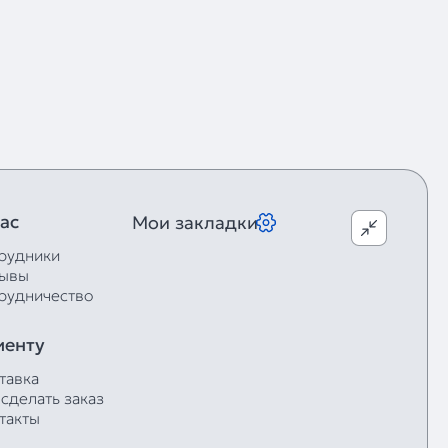
ас
Мои закладки
рудники
ывы
рудничество
иенту
тавка
 сделать заказ
такты