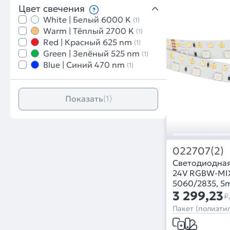
Цвет свечения
White | Белый 6000 K
(1)
Warm | Тёплый 2700 K
(1)
Red | Красный 625 nm
(1)
Green | Зелёный 525 nm
(1)
Blue | Синий 470 nm
(1)
Показать
(1)
022707(2)
Светодиодная
24V RGBW-MIX 
5060/2835, 5m)
RGB-MIX, RGB
3 299,23
₽
Пакет (полиэтил