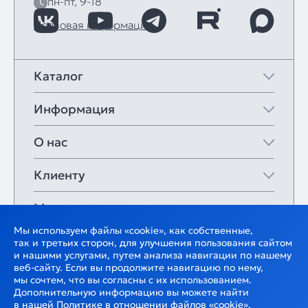
пн-пт, 9-18
Правовая информация
Каталог
Информация
О нас
Клиенту
Мои закладки
Мы используем файлы «cookie», как собственные,
так и третьих сторон, для улучшения пользования сайтом
и нашими услугами, путем анализа навигации по нашему
веб-сайту. Если вы продолжите навигацию по нему,
мы сочтем, что вы согласны с их использованием.
Дополнительную информацию вы можете найти
в нашей
Политике
в отношении файлов «cookie».