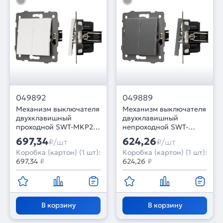
049892
049889
Механизм выключателя
Механизм выключателя
двухклавишный
двухклавишный
проходной SWT-MKP2-
непроходной SWT-
PL-WH-V (250V, 10A)
MK02-PL-GR-V (250V,
697,34
624,26
₽/шт
₽/шт
(Arlight, -)
10A) (Arlight, -)
Коробка (картон) (1 шт):
Коробка (картон) (1 шт):
697,34
₽
624,26
₽
В корзину
В корзину