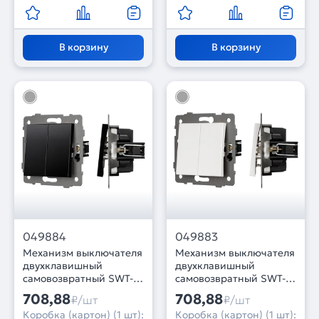
В корзину
В корзину
049884
049883
Механизм выключателя
Механизм выключателя
двухклавишный
двухклавишный
самовозвратный SWT-
самовозвратный SWT-
MKR2-PL-BK-V (250V,
MKR2-PL-WH-V (250V,
708,88
708,88
₽/шт
₽/шт
10A) (Arlight, -)
10A) (Arlight, -)
Коробка (картон) (1 шт):
Коробка (картон) (1 шт):