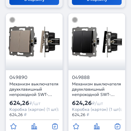
049890
049888
Механизм выключателя
Механизм выключателя
двухклавишный
двухклавишный
непроходной SWT-
непроходной SWT-
MK02-PL-GD-V (250V,
MK02-PL-BK-V (250V,
624,26
624,26
₽/шт
₽/шт
10A) (Arlight, -)
10A) (Arlight, -)
Коробка (картон) (1 шт):
Коробка (картон) (1 шт):
624,26
₽
624,26
₽