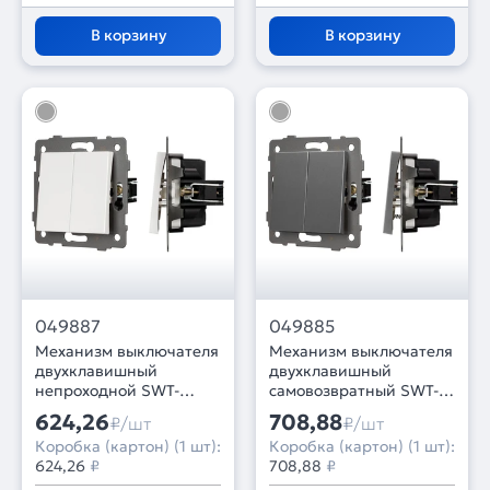
В корзину
В корзину
049887
049885
Механизм выключателя
Механизм выключателя
двухклавишный
двухклавишный
непроходной SWT-
самовозвратный SWT-
MK02-PL-WH-V (250V,
MKR2-PL-GR-V (250V,
624,26
708,88
₽/шт
₽/шт
10A) (Arlight, -)
10A) (Arlight, -)
Коробка (картон) (1 шт):
Коробка (картон) (1 шт):
624,26
₽
708,88
₽