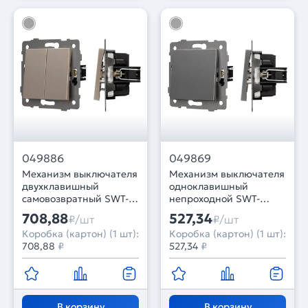
049886
049869
Механизм выключателя
Механизм выключателя
двухклавишный
одноклавишный
самовозвратный SWT-
непроходной SWT-
MKR2-PL-GD-V (250V,
MK01-PL-GR-V (250V,
708,88
527,34
₽/шт
₽/шт
10A) (Arlight, -)
10A) (Arlight, -)
Коробка (картон) (1 шт):
Коробка (картон) (1 шт):
708,88
₽
527,34
₽
В корзину
В корзину