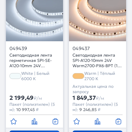
049439
049437
Светодиодная лента
Светодиодная лента
герметичная SPI-SE-
SPI-A120-10mm 24V
A120-10mm 24V
Warm2700-PX6-BPT (11
White6000-PX6-BPT (11
W/m, IP20, 2835, 5m)
White | Белый
Warm | Тёплый
W/m, IP65, 2835, 5m)
(Arlight, бегущий огонь)
6000 K
2700 K
(Arlight, бегущий огонь)
Актуальная цена по
запросу
2 199,49
1 849,37
₽/м
₽/м
Пакет (полиэтилен) (5
Пакет (полиэтилен) (5
м):
10 997,45
₽
м):
9 246,85
₽