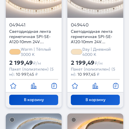
049441
049440
Светодиодная лента
Светодиодная лента
герметичная SPI-SE-
герметичная SPI-SE-
A120-10mm 24V
A120-10mm 24V
Warm3000-PX6-BPT (11
Day4000-PX6-BPT (11
Warm | Тёплый
Day | Дневной
W/m, IP65, 2835, 5m)
W/m, IP65, 2835, 5m)
3000 K
4000 K
(Arlight, бегущий огонь)
(Arlight, бегущий огонь)
2 199,49
2 199,49
₽/м
₽/м
Пакет (полиэтилен) (5
Пакет (полиэтилен) (5
м):
10 997,45
₽
м):
10 997,45
₽
В корзину
В корзину