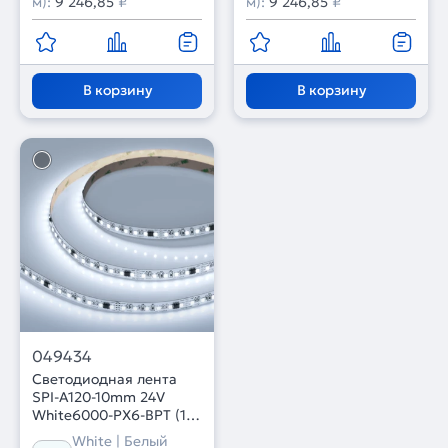
м):
9 246,85
₽
м):
9 246,85
₽
В корзину
В корзину
049434
Светодиодная лента
SPI-A120-10mm 24V
White6000-PX6-BPT (11
W/m, IP20, 2835, 5m)
White | Белый