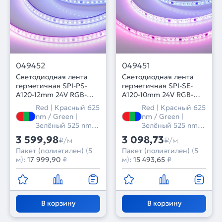
049452
049451
Светодиодная лента
Светодиодная лента
герметичная SPI-PS-
герметичная SPI-SE-
A120-12mm 24V RGB-
A120-10mm 24V RGB-
PX6-BPT (23 W/m, IP67,
PX6-BPT (23 W/m, IP65,
Red | Красный 625
Red | Красный 625
2835, 5m) (Arlight,
2835, 5m) (Arlight,
nm / Green |
nm / Green |
бегущий огонь)
бегущий огонь)
Зелёный 525 nm /
Зелёный 525 nm /
Blue | Синий 470
Blue | Синий 470
3 599,98
3 098,73
₽/м
₽/м
nm
nm
Пакет (полиэтилен) (5
Пакет (полиэтилен) (5
м):
17 999,90
₽
м):
15 493,65
₽
В корзину
В корзину