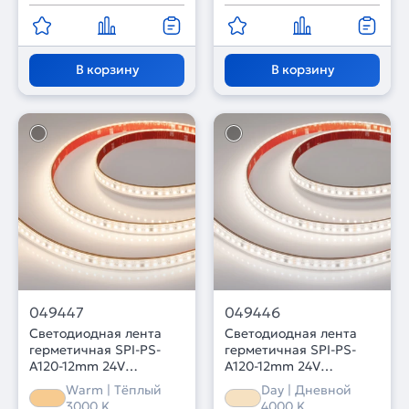
В корзину
В корзину
049447
049446
Светодиодная лента
Светодиодная лента
герметичная SPI-PS-
герметичная SPI-PS-
A120-12mm 24V
A120-12mm 24V
Warm3000-PX6-BPT (11
Day4000-PX6-BPT (11
Warm | Тёплый
Day | Дневной
W/m, IP67, 2835, 5m)
W/m, IP67, 2835, 5m)
3000 K
4000 K