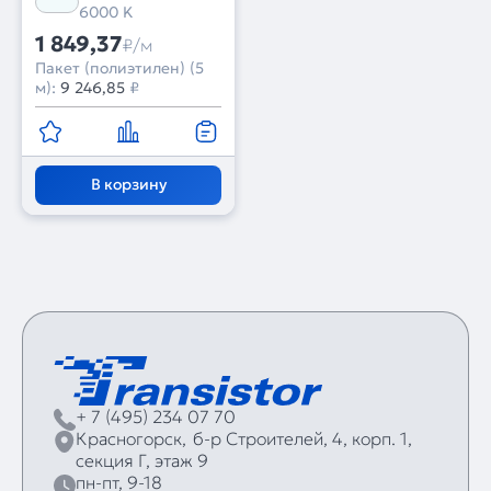
(Arlight, бегущий огонь)
6000 K
1 849,37
₽/м
Пакет (полиэтилен) (5
м):
9 246,85
₽
В корзину
+ 7 (495) 234 07 70
Красногорск,
б‑р Строителей, 4, корп. 1,
секция Г, этаж 9
пн-пт, 9-18