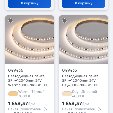
В корзину
В корзину
049436
049435
Светодиодная лента
Светодиодная лента
SPI-A120-10mm 24V
SPI-A120-10mm 24V
Warm3000-PX6-BPT (11
Day4000-PX6-BPT (11
W/m, IP20, 2835, 5m)
W/m, IP20, 2835, 5m)
Warm | Тёплый
Day | Дневной
(Arlight, бегущий огонь)
(Arlight, бегущий огонь)
3000 K
4000 K
1 849,37
1 849,37
₽/м
₽/м
Пакет (полиэтилен) (5
Пакет (полиэтилен) (5