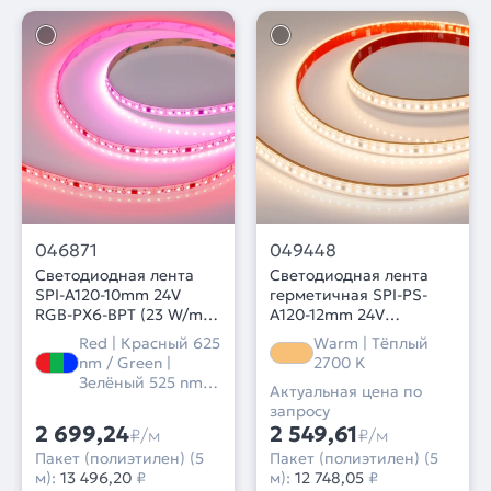
046871
049448
Светодиодная лента
Светодиодная лента
SPI-A120-10mm 24V
герметичная SPI-PS-
RGB-PX6-BPT (23 W/m,
A120-12mm 24V
IP20, 2835, 5m) (Arlight,
Warm2700-PX6-BPT (11
Red | Красный 625
Warm | Тёплый
бегущий огонь)
W/m, IP67, 2835, 5m)
nm / Green |
2700 K
(Arlight, бегущий огонь)
Зелёный 525 nm /
Актуальная цена по
Blue | Синий 470
запросу
nm
2 699,24
2 549,61
₽/м
₽/м
Пакет (полиэтилен) (5
Пакет (полиэтилен) (5
м):
13 496,20
₽
м):
12 748,05
₽