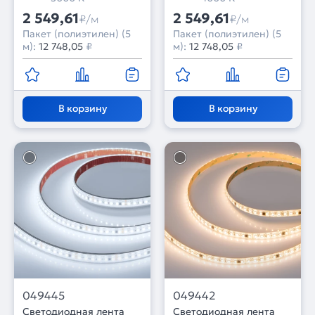
(Arlight, бегущий огонь)
(Arlight, бегущий огонь)
2 549,61
2 549,61
₽/м
₽/м
Пакет (полиэтилен) (5
Пакет (полиэтилен) (5
м):
12 748,05
₽
м):
12 748,05
₽
В корзину
В корзину
049445
049442
Светодиодная лента
Светодиодная лента