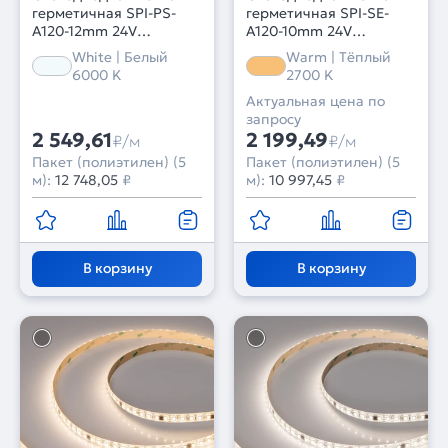
герметичная SPI-PS-
герметичная SPI-SE-
A120-12mm 24V
A120-10mm 24V
White6000-PX6-BPT (11
Warm2700-PX6-BPT (11
White | Белый
Warm | Тёплый
W/m, IP67, 2835, 5m)
W/m, IP65, 2835, 5m)
6000 K
2700 K
(Arlight, бегущий огонь)
(Arlight, бегущий огонь)
Актуальная цена по
запросу
2 549,61
2 199,49
₽/м
₽/м
Пакет (полиэтилен) (5
Пакет (полиэтилен) (5
м):
12 748,05
₽
м):
10 997,45
₽
В корзину
В корзину