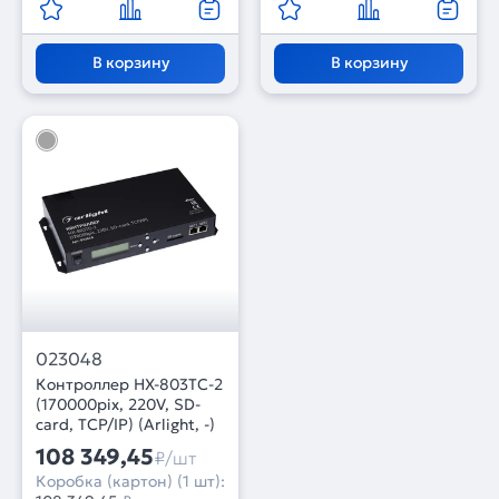
В корзину
В корзину
023048
Контроллер HX-803TC-2
(170000pix, 220V, SD-
card, TCP/IP) (Arlight, -)
108 349,45
₽/шт
Коробка (картон) (1 шт):