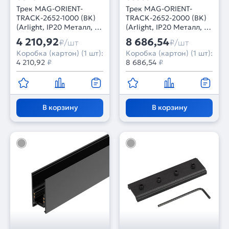
Трек MAG-ORIENT-
Трек MAG-ORIENT-
TRACK-2652-1000 (BK)
TRACK-2652-2000 (BK)
(Arlight, IP20 Металл, 3
(Arlight, IP20 Металл, 3
года)
года)
4 210,92
8 686,54
₽/шт
₽/шт
Коробка (картон) (1 шт):
Коробка (картон) (1 шт):
4 210,92
₽
8 686,54
₽
В корзину
В корзину