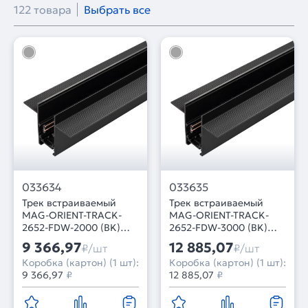
122 товара
Выбрать все
033634
033635
Трек встраиваемый
Трек встраиваемый
MAG-ORIENT-TRACK-
MAG-ORIENT-TRACK-
2652-FDW-2000 (BK)
2652-FDW-3000 (BK)
(Arlight, IP20 Металл, 3
(Arlight, IP20 Металл, 3
9 366,97
12 885,07
₽/шт
₽/шт
года)
года)
Коробка (картон) (1 шт):
Коробка (картон) (1 шт):
9 366,97
₽
12 885,07
₽