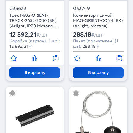
033633
033749
Трек MAG-ORIENT-
Коннектор прямой
TRACK-2652-3000 (BK)
MAG-ORIENT-CON-I (BK)
(Arlight, IP20 Металл, 3
(Arlight, Металл)
года)
12 892,21
288,18
₽/шт
₽/шт
Коробка (картон) (1 шт):
Пакет (полиэтилен) (1
12 892,21
₽
шт):
288,18
₽
В корзину
В корзину