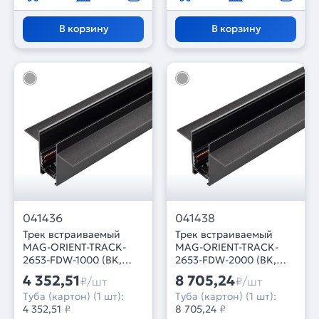
В корзину
В корзину
041436
041438
Трек встраиваемый
Трек встраиваемый
MAG-ORIENT-TRACK-
MAG-ORIENT-TRACK-
2653-FDW-1000 (BK,
2653-FDW-2000 (BK,
FLAT) (Arlight, IP20
FLAT) (Arlight, IP20
4 352,51
8 705,24
₽/шт
₽/шт
Металл, 3 года)
Металл, 3 года)
Туба (картон) (1 шт):
Туба (картон) (1 шт):
4 352,51
₽
8 705,24
₽