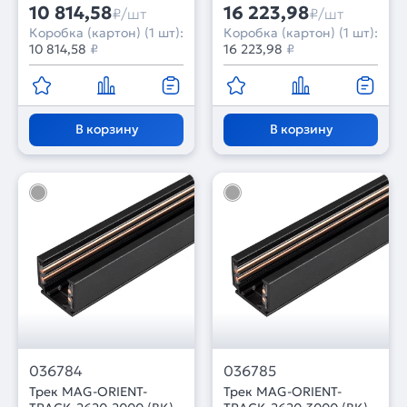
(Arlight, IP20 Металл, 3
(Arlight, IP20 Металл, 3
10 814,58
16 223,98
₽/шт
₽/шт
года)
года)
Коробка (картон) (1 шт):
Коробка (картон) (1 шт):
10 814,58
₽
16 223,98
₽
В корзину
В корзину
036784
036785
Трек MAG-ORIENT-
Трек MAG-ORIENT-