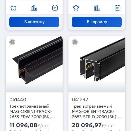
В корзину
В корзину
041440
041292
Трек встраиваемый
Трек встраиваемый
MAG-ORIENT-TRACK-
MAG-ORIENT-TRACK-
2653-FDW-3000 (BK,
2653-STR-D-2000 (BK)
FLAT) (Arlight, IP20
(Arlight, IP20 Металл, 3
11 096,08
20 096,97
₽/шт
₽/шт
Металл, 3 года)
года)