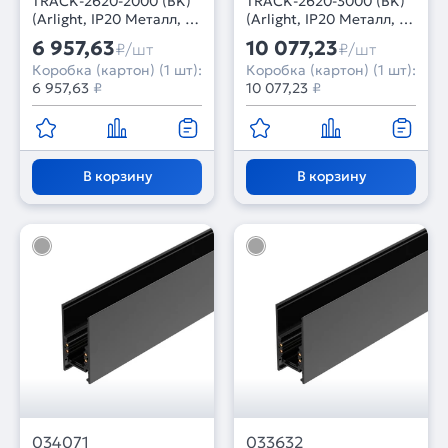
TRACK-2620-2000 (BK)
TRACK-2620-3000 (BK)
(Arlight, IP20 Металл, 3
(Arlight, IP20 Металл, 3
года)
года)
6 957,63
10 077,23
₽/шт
₽/шт
Коробка (картон) (1 шт):
Коробка (картон) (1 шт):
6 957,63
₽
10 077,23
₽
В корзину
В корзину
034071
033632