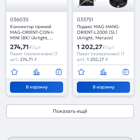
036035
033751
Коннектор прямой
Подвес MAG-HANG-
MAG-ORIENT-CON-I-
ORIENT-L2000 (SL)
MINI (BK) (Arlight,
(Arlight, Металл)
Металл)
274,71
1 202,27
₽/шт
₽/шт
Пакет (полиэтилен) (1
Пакет (полиэтилен) (1
шт):
274,71
₽
шт):
1 202,27
₽
В корзину
В корзину
Показать ещё