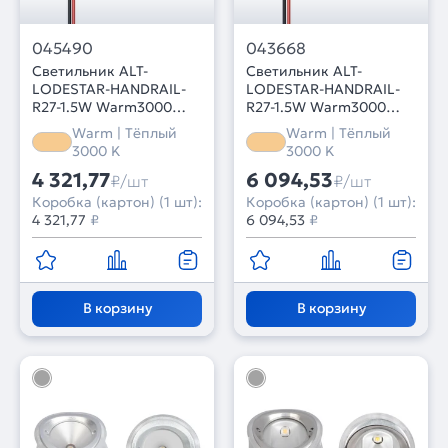
045490
043668
Светильник ALT-
Светильник ALT-
LODESTAR-HANDRAIL-
LODESTAR-HANDRAIL-
R27-1.5W Warm3000
R27-1.5W Warm3000
(GR, 30x60 deg, 12-24V)
(SL, 70 deg, 12-24V)
Warm | Тёплый
Warm | Тёплый
(Arlight, IP67 Металл, 3
(Arlight, IP67 Металл, 3
3000 K
3000 K
года)
года)
4 321,77
6 094,53
₽/шт
₽/шт
Коробка (картон) (1 шт):
Коробка (картон) (1 шт):
4 321,77
₽
6 094,53
₽
В корзину
В корзину