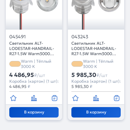
045491
043243
Светильник ALT-
Светильник ALT-
LODESTAR-HANDRAIL-
LODESTAR-HANDRAIL-
R27-1.5W Warm3000
R27-1.5W Warm3000
(GR, 70 deg, 12-24V)
(SL, 30x60 deg, 12-24V)
Warm | Тёплый
Warm | Тёплый
(Arlight, IP67 Металл, 3
(Arlight, IP67 Металл, 3
3000 K
3000 K
года)
года)
4 486,95
5 985,30
₽/шт
₽/шт
Коробка (картон) (1 шт):
Коробка (картон) (1 шт):
4 486,95
₽
5 985,30
₽
В корзину
В корзину