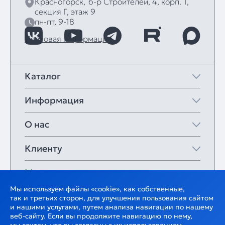
Красногорск,
б‑р Строителей, 4, корп. 1,
секция Г, этаж 9
пн-пт, 9-18
Правовая информация
Каталог
Информация
О нас
Клиенту
Мои закладки
Мы используем файлы «cookie», как собственные,
так и третьих сторон, для улучшения пользования сайтом
и нашими услугами, путем анализа навигации по нашему
веб-сайту. Если вы продолжите навигацию по нему,