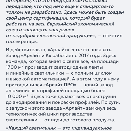
интересно, что это предприятие настолько
передовое, что под него еще и стандартов-то
толком не разработано. Здесь может быть создан
свой центр сертификации, который будет
работать на весь Евразийский экономический
союз и защищать наш рынок
от недоброкачественной продукции
», — отметил
госсекретарь.
И действительно, «Арлайт» есть что показать.
Завод
«Арлайт и К»
работает с 2017 года. Здесь
команда, которая знает о свете все, на площади
1700 м² производит светодиодные ленты
и линейные светильники — с полным циклом
и высокой автоматизацией. А в этом году к нему
присоединился
«Арлайт ПРО»
— новый завод
алюминиевых профилей площадью более
10 000 м². Здесь тоже делают все: от экструзии
до анодирования и покраски профилей. По сути,
с запуском этого завода «Арлайт» замкнул весь
технологический цикл производства
светотехники — от идеи до готового продукта.
«
Каждый светильник — это индивидуальное