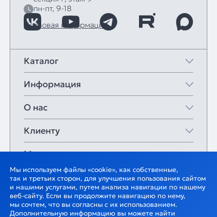
пн-пт, 9-18
Правовая информация
Каталог
Информация
О нас
Клиенту
Мои закладки
Мы используем файлы «cookie», как собственные,
так и третьих сторон, для улучшения пользования сайтом
и нашими услугами, путем анализа навигации по нашему
веб-сайту. Если вы продолжите навигацию по нему,
мы сочтем, что вы согласны с их использованием.
Дополнительную информацию вы можете найти