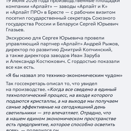
19 июня 2026 года производственные площадки
компании «Арлайт» — заводы «Арлайт и К»
и «Арлайт ПРО» в Бресте — с рабочим визитом
посетил государственный секретарь Союзного
государства России и Беларуси Сергей Юрьевич
Глазьев.
Экскурсию для Сергея Юрьевича провели
управляющий партнер «Арлайт» Андрей Рыжов,
директор по развитию Дмитрий Копчинский,
а также директора заводов Иван Заруба
и Александр Костюкович. С гордостью показали
все как есть.
«Я бы назвал это технико-экономическим чудом»
Так госсекретарь описал то, что увидел
на производстве. «
Когда все сведено в единый
технологический процесс, на входе которого
подаются кристаллы, а на выходе мы получаем
самые эффективные на сегодняшний день
светильники — это впечатляет. Отрадно, что
в нашем едином экономическом пространстве
есть предприятие, которое способно осветить
всех
», — поделился он.