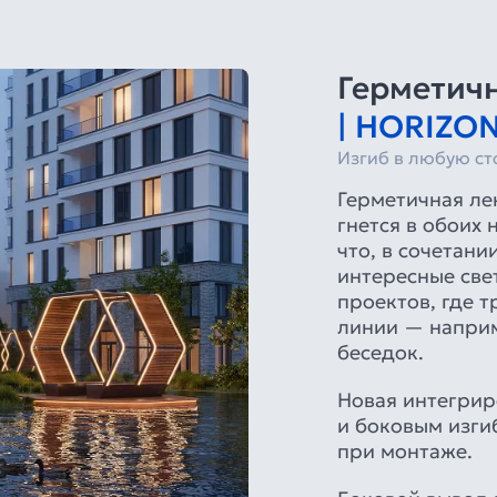
Герметич
| HORIZON
Изгиб в любую ст
Герметичная л
гнется в обоих
что, в сочетани
интересные све
проектов, где 
линии — наприм
беседок.
Новая интегрир
и боковым изги
при монтаже.