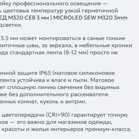
ейку профессионального освещения —
ь цветовых температур узкой герметичной
Д M320 СЕВ 3 мм | MICROLED SEW M320 3mm
дсветки.
3.5 мм может монтироваться в самые тонкие
иточные швы, за зеркала, в мебельные кромки
уда стандартная лента (8–12 мм) просто не
енной защите IP65 (матовое силиконовое
лента устойчива к влаге и пыли. Матовое
ет сплошную линию свечения без видимых
же без дополнительного рассеивателя.
анных комнат, кухонь и витрин.
 цветопередачи (CRI>90) гарантирует точную
ков — это важно для магазинов одежды,
в красоты и жилых интерьеров премиум-класса.