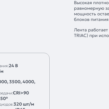
Высокая плотно
равномерную за
мощность остае
блоков питания
Лента работает
TRIAC) при исп
24 В
ания:
/м
000, 3500, 4000,
CRI>90
редачи:
150°
320 шт/м
диодов: