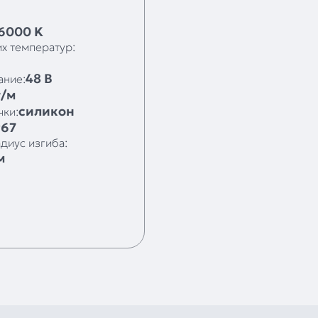
 6000 K
х температур:
48 В
ание:
т/м
силикон
чки:
P67
диус изгиба:
м