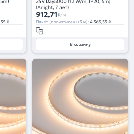
 5m)
24V Day5000 (12 W/m, IP20, 5m)
(Arlight, 7 лет)
912,71
₽/м
,55
₽
Пакет (полиэтилен) (5 м):
4 563,55
₽
В корзину