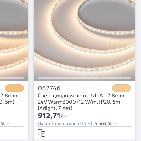
052746
12-8mm
Светодиодная лента UL-A112-8mm
0, 5m)
24V Warm3000 (12 W/m, IP20, 5m)
(Arlight, 7 лет)
912,71
₽/м
,55
₽
Пакет (полиэтилен) (5 м):
4 563,55
₽