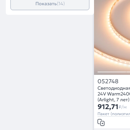
Показать
(14)
052748
Светодиодная
24V Warm2400 
(Arlight, 7 лет)
912,71
₽/м
Пакет (полиэтил