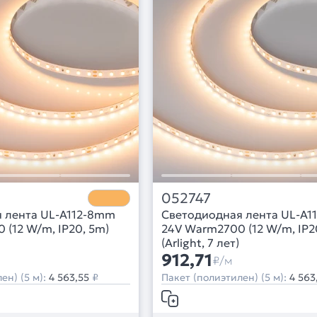
052747
 лента UL-A112-8mm
Светодиодная лента UL-A1
(12 W/m, IP20, 5m)
24V Warm2700 (12 W/m, IP2
(Arlight, 7 лет)
912,71
₽/м
ен) (5 м):
4 563,55
₽
Пакет (полиэтилен) (5 м):
4 563