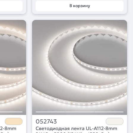
В корзину
052743
12-8mm
Светодиодная лента UL-A112-8mm