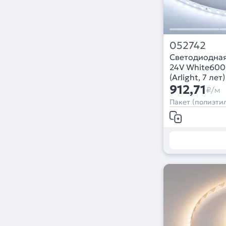
052742
Светодиодная
24V White6000
(Arlight, 7 лет)
912,71
₽/м
Пакет (полиэтил