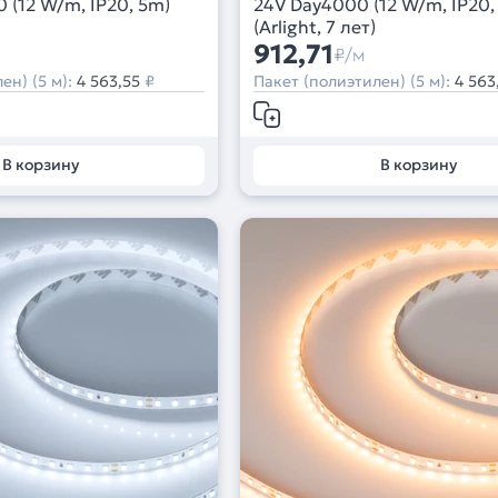
(12 W/m, IP20, 5m)
24V Day4000 (12 W/m, IP20,
(Arlight, 7 лет)
912,71
₽/м
ен) (5 м):
4 563,55
₽
Пакет (полиэтилен) (5 м):
4 563
В корзину
В корзину