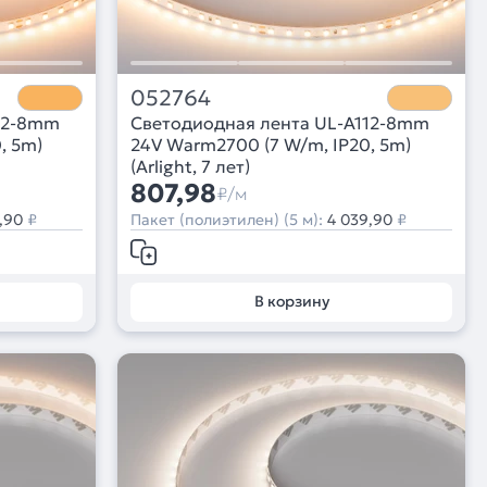
052764
12-8mm
Светодиодная лента UL-A112-8mm
, 5m)
24V Warm2700 (7 W/m, IP20, 5m)
(Arlight, 7 лет)
807,98
₽/м
,90
₽
Пакет (полиэтилен) (5 м):
4 039,90
₽
В корзину