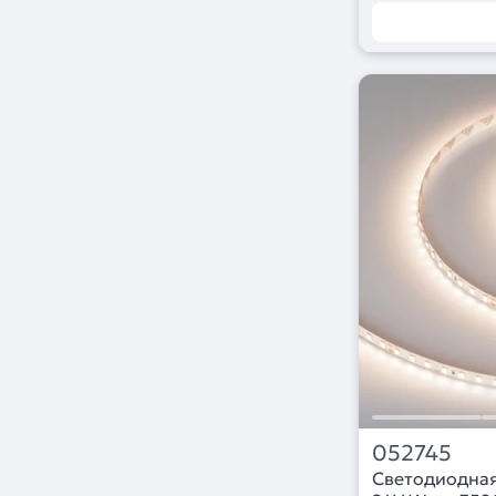
052745
Светодиодная