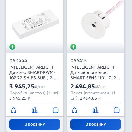
050444
056415
INTELLIGENT ARLIGHT
INTELLIGENT ARLIGHT
Диммер SMART-PWM-
Датчик движения
102-72-SH-PS-SUF (12-
SMART-SENS-1101-17-12-
48V, 2x7A, 2.4G) (IARL,
IN White (12-24V, 1x1.5A,
3 945,25
2 494,85
₽/шт
₽/шт
Контроллер)
Switch) (IARL, IP20
Коробка (картон) (1 шт):
Пакет (полиэтилен) (1
Пластик, 5 лет)
3 945,25
₽
шт):
2 494,85
₽
В корзину
В корзину