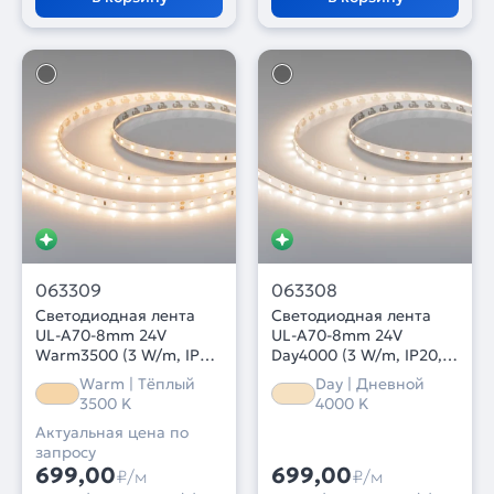
063309
063308
Светодиодная лента
Светодиодная лента
UL-A70-8mm 24V
UL-A70-8mm 24V
Warm3500 (3 W/m, IP20,
Day4000 (3 W/m, IP20,
10m) (Arlight, 7 лет)
10m) (Arlight, 7 лет)
Warm | Тёплый
Day | Дневной
3500 K
4000 K
Актуальная цена по
запросу
699,00
699,00
₽/м
₽/м