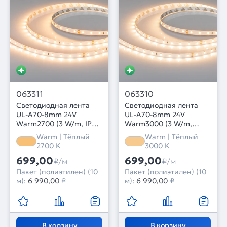
063311
063310
Светодиодная лента
Светодиодная лента
UL-A70-8mm 24V
UL-A70-8mm 24V
Warm2700 (3 W/m, IP20,
Warm3000 (3 W/m,
10m) (Arlight, 7 лет)
IP20, 10m) (Arlight, 7
Warm | Тёплый
Warm | Тёплый
лет)
2700 K
3000 K
699,00
699,00
₽/м
₽/м
Пакет (полиэтилен) (10
Пакет (полиэтилен) (10
м):
6 990,00
₽
м):
6 990,00
₽
В корзину
В корзину