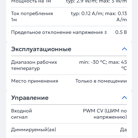
Мощность на 1м
typ: 2.9 W/m; max: 3 W/m
Ток потребления
typ: 0.12 A/m; max: 0.13
1м
A/m
Предельное отклонение напряжения ±
0.5 В
Эксплуатационные
Диапазон рабочих
min: -30 °C; max: 45
температур
°C
Место применения
Только в помещении
Управление
Входной
PWM СV (ШИМ по
сигнал
напряжению)
Диммируемый(ая)
Да