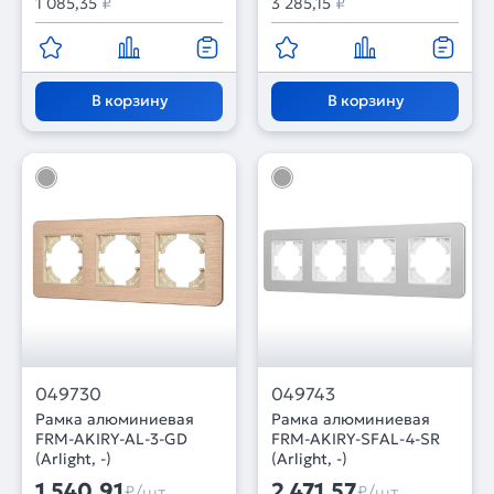
1 085,35
₽
3 285,15
₽
В корзину
В корзину
049730
049743
Рамка алюминиевая
Рамка алюминиевая
FRM-AKIRY-AL-3-GD
FRM-AKIRY-SFAL-4-SR
(Arlight, -)
(Arlight, -)
1 540,91
2 471,57
₽/шт
₽/шт