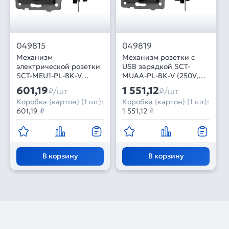
049815
049819
Механизм
Механизм розетки с
электрической розетки
USB зарядкой SCT-
SCT-MEU1-PL-BK-V
MUAA-PL-BK-V (250V,
(250V, 16A) (Arlight, -)
16A) (Arlight, -)
601,19
1 551,12
₽/шт
₽/шт
Коробка (картон) (1 шт):
Коробка (картон) (1 шт):
601,19
₽
1 551,12
₽
В корзину
В корзину