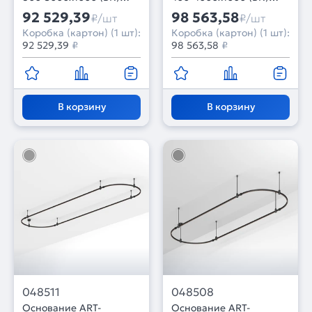
(Arlight, IP20 Металл, 3
(Arlight, IP20 Металл, 3
92 529,39
98 563,58
₽/шт
₽/шт
года)
года)
Коробка (картон) (1 шт):
Коробка (картон) (1 шт):
92 529,39
₽
98 563,58
₽
В корзину
В корзину
048511
048508
Основание ART-
Основание ART-