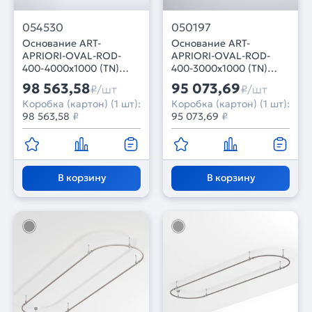
054530
050197
Основание ART-
Основание ART-
APRIORI-OVAL-ROD-
APRIORI-OVAL-ROD-
400-4000x1000 (TN)
400-3000x1000 (TN)
(Arlight, IP20 Металл, 3
(Arlight, IP20 Металл, 3
98 563,58
95 073,69
₽/шт
₽/шт
года)
года)
Коробка (картон) (1 шт):
Коробка (картон) (1 шт):
98 563,58
₽
95 073,69
₽
В корзину
В корзину