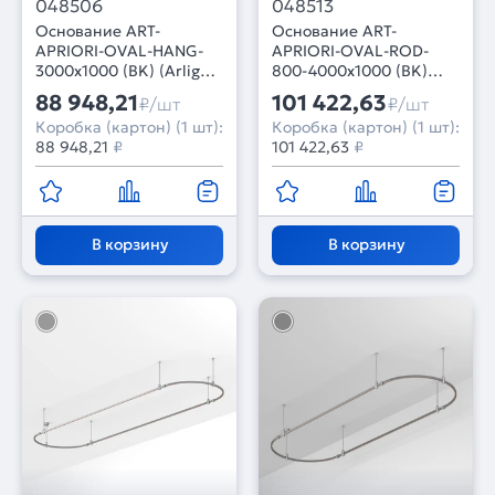
048506
048513
Основание ART-
Основание ART-
APRIORI-OVAL-HANG-
APRIORI-OVAL-ROD-
3000x1000 (BK) (Arlight,
800-4000x1000 (BK)
IP20 Металл, 3 года)
(Arlight, IP20 Металл, 3
88 948,21
101 422,63
₽/шт
₽/шт
года)
Коробка (картон) (1 шт):
Коробка (картон) (1 шт):
88 948,21
₽
101 422,63
₽
В корзину
В корзину