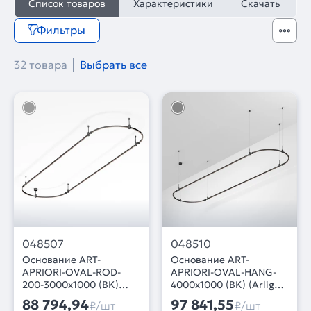
Список товаров
Характеристики
Скачать
Фильтры
32 товара
Выбрать все
048507
048510
Основание ART-
Основание ART-
APRIORI-OVAL-ROD-
APRIORI-OVAL-HANG-
200-3000x1000 (BK)
4000x1000 (BK) (Arlight,
(Arlight, IP20 Металл, 3
IP20 Металл, 3 года)
88 794,94
97 841,55
₽/шт
₽/шт
года)