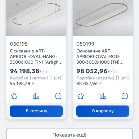
050195
050199
Основание ART-
Основание ART-
APRIORI-OVAL-HANG-
APRIORI-OVAL-ROD-
3000x1000 (TN) (Arlight,
800-3000x1000 (TN)
IP20 Металл, 3 года)
(Arlight, IP20 Металл, 3
94 198,38
98 052,96
₽/шт
₽/шт
года)
Коробка (картон) (1 шт):
Коробка (картон) (1 шт):
94 198,38
₽
98 052,96
₽
В корзину
В корзину
Показать ещё