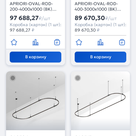
APRIORI-OVAL-ROD-
APRIORI-OVAL-ROD-
200-4000x1000 (BK)
400-3000x1000 (BK)
(Arlight, IP20 Металл, 3
(Arlight, IP20 Металл, 3
97 688,27
89 670,30
₽/шт
₽/шт
года)
года)
Коробка (картон) (1 шт):
Коробка (картон) (1 шт):
97 688,27
₽
89 670,30
₽
В корзину
В корзину