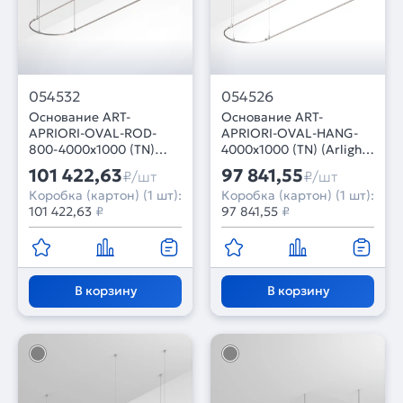
054532
054526
Основание ART-
Основание ART-
APRIORI-OVAL-ROD-
APRIORI-OVAL-HANG-
800-4000x1000 (TN)
4000x1000 (TN) (Arlight,
(Arlight, IP20 Металл, 3
IP20 Металл, 3 года)
101 422,63
97 841,55
₽/шт
₽/шт
года)
Коробка (картон) (1 шт):
Коробка (картон) (1 шт):
101 422,63
₽
97 841,55
₽
В корзину
В корзину