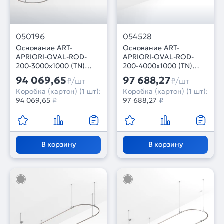
050196
054528
Основание ART-
Основание ART-
APRIORI-OVAL-ROD-
APRIORI-OVAL-ROD-
200-3000x1000 (TN)
200-4000x1000 (TN)
(Arlight, IP20 Металл, 3
(Arlight, IP20 Металл, 3
94 069,65
97 688,27
₽/шт
₽/шт
года)
года)
Коробка (картон) (1 шт):
Коробка (картон) (1 шт):
94 069,65
₽
97 688,27
₽
В корзину
В корзину