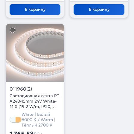
В корзину
В корзину
011960(2)
Светодиодная лента RT-
A240-15mm 24V White-
MIX (19.2 W/m, IP20,
2835, 5m) (Arlight,
White | Белый
Изменяемая ЦТ)
6000 K / Warm |
Тёплый 2700 K
1 765,58
₽/м