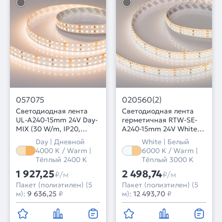
057075
020560(2)
Светодиодная лента
Светодиодная лента
UL-A240-15mm 24V Day-
герметичная RTW-SE-
MIX (30 W/m, IP20,
A240-15mm 24V White-
2835, 5m) (Arlight,
MIX (19.2 W/m, IP65,
Day | Дневной
White | Белый
Изменяемая ЦТ)
2835, 5m) (Arlight,
4000 K / Warm |
6000 K / Warm |
Изменяемая ЦТ)
Тёплый 2400 K
Тёплый 3000 K
1 927,25
2 498,74
₽/м
₽/м
Пакет (полиэтилен) (5
Пакет (полиэтилен) (5
м):
9 636,25
₽
м):
12 493,70
₽