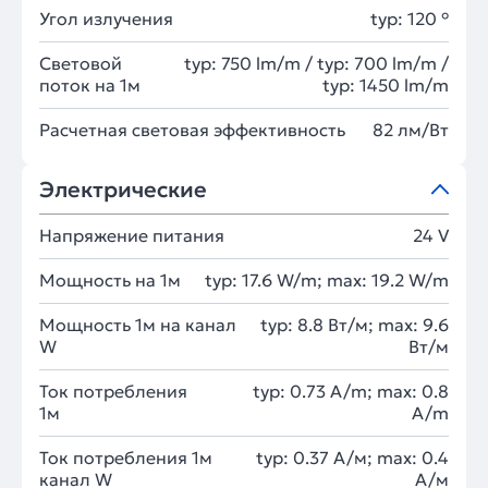
Угол излучения
typ: 120 °
Световой
typ: 750 lm/m / typ: 700 lm/m /
поток на 1м
typ: 1450 lm/m
Расчетная световая эффективность
82 лм/Вт
Электрические
Напряжение питания
24 V
Мощность на 1м
typ: 17.6 W/m; max: 19.2 W/m
Мощность 1м на канал
typ: 8.8 Вт/м; max: 9.6
W
Вт/м
Ток потребления
typ: 0.73 A/m; max: 0.8
1м
A/m
Ток потребления 1м
typ: 0.37 А/м; max: 0.4
канал W
А/м