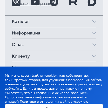
Правовая информация
Каталог
Информация
О нас
Клиенту
Мои закладки
Мы используем файлы «cookie», как собственные,
так и третьих сторон, для улучшения пользования сайтом
и нашими услугами, путем анализа навигации по нашему
веб-сайту. Если вы продолжите навигацию по нему,
мы сочтем, что вы согласны с их использованием.
Дополнительную информацию вы можете найти
в нашей
Политике
в отношении файлов «cookie».