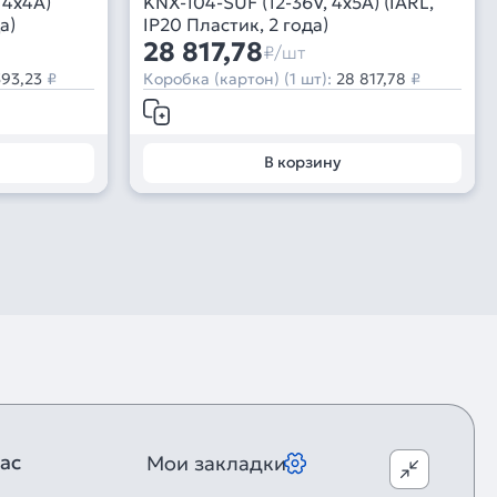
 4x4A)
KNX-104-SUF (12-36V, 4x5A) (IARL,
а)
IP20 Пластик, 2 года)
28 817,78
₽/шт
593,23
₽
Коробка (картон) (1 шт):
28 817,78
₽
В корзину
ас
Мои закладки