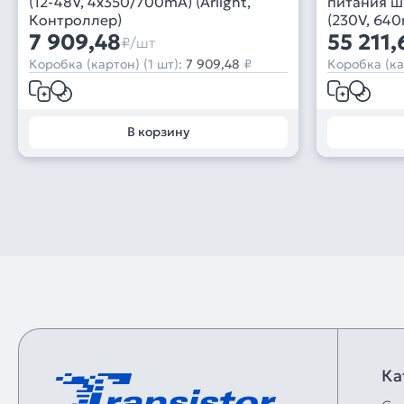
(12-48V, 4x350/700mA) (Arlight,
питания ш
Контроллер)
(230V, 640
7 909,48
2 года)
55 211,
₽/шт
Коробка (картон) (1 шт):
7 909,48
₽
Коробка (ка
В корзину
Ка