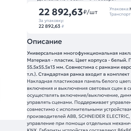
22 892,63
Упаковка:
₽/шт
Транспорт
За упаковку:
22 892,63
₽
Описание
Универсальная многофункциональная накла
Материал - пластик. Цвет корпуса - белый.
55.5х55.5х13 мм. Совместима с рамками ев
т.п.). Стандартная рамка входит в комплект
Накладная пластиковая панель белого цвет
включения и выключения световых сцен в с
осуществлять включение/выключение, дим
управлять сценами. Поддерживает управлен
совместимо с исполнительными устройствам
производителей ABB, SCHNEIDER ELECTRIC, 
управление при помощи отдельных механич
KNX. Габариты устройства составляют 86х8