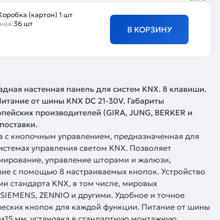
Коробка (картон) 1 шт
ная:
36 шт
В КОРЗИНУ
дная настенная панель для систем KNX. 8 клавиши.
 Питание от шины KNX DC 21-30V. Габариты
ропейских производителей (GIRA, JUNG, BERKER и
 поставки.
а с кнопочным управлением, предназначенная для
истемах управления светом KNX. Позволяет
мирование, управление шторами и жалюзи,
ие с помощью 8 настраиваемых кнопок. Устройство
и стандарта KNX, в том числе, мировых
SIEMENS, ZENNIO и другими. Удобное и точное
еских кнопок для каждой функции. Питание от шины
6х15 мм, установка в стандартную монтажную