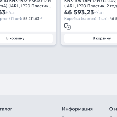
ины KNX-902-PS640-DIN
KNX-104-DIM-DIN (12-24V,
mA) (IARL, IP20 Пластик,
(IARL, IP20 Пластик, 2 год
63
46 593,23
₽/шт
₽/шт
ртон) (1 шт):
55 211,63
₽
Коробка (картон) (1 шт):
46 
В корзину
В корзину
талог
Информация
О н