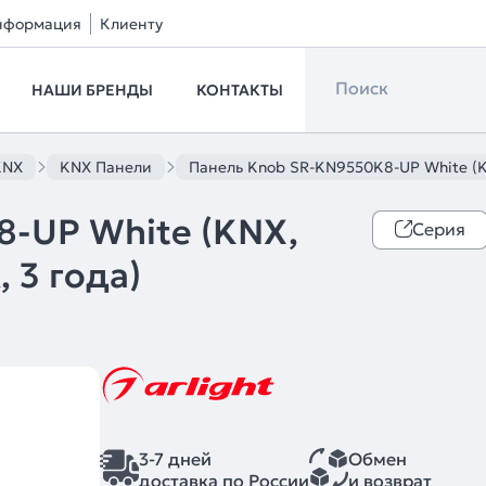
нформация
Клиенту
НАШИ БРЕНДЫ
КОНТАКТЫ
KNX
KNX Панели
Панель Knob SR-KN9550K8-UP White (KNX
-UP White (KNX,
Серия
, 3 года)
3-7 дней
Обмен
доставка по России
и возврат