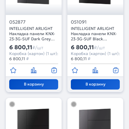
052877
051091
INTELLIGENT ARLIGHT
INTELLIGENT ARLIGHT
Накладка панели KNX-
Накладка панели KNX-
23-3G-SUF Dark Grey
23-3G-SUF Black
(Backlightless) (IARL,
(Backlight) (IARL, IP20
6 800,11
6 800,11
₽/шт
₽/шт
IP20 Металл, 2 года)
Металл, 2 года)
Коробка (картон) (1 шт):
Коробка (картон) (1 шт):
6 800,11
₽
6 800,11
₽
В корзину
В корзину