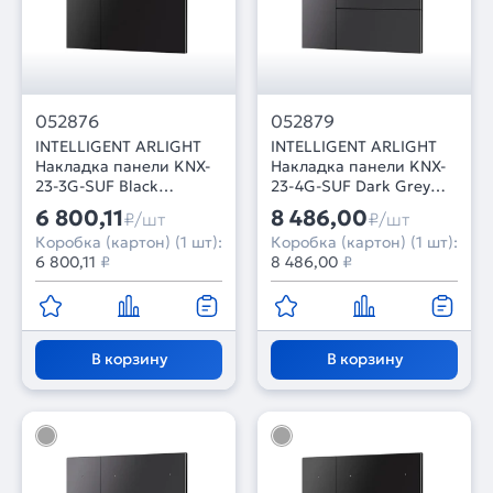
052876
052879
INTELLIGENT ARLIGHT
INTELLIGENT ARLIGHT
Накладка панели KNX-
Накладка панели KNX-
23-3G-SUF Black
23-4G-SUF Dark Grey
(Backlightless) (IARL,
(Backlightless) (IARL,
6 800,11
8 486,00
₽/шт
₽/шт
IP20 Металл, 2 года)
IP20 Металл, 2 года)
Коробка (картон) (1 шт):
Коробка (картон) (1 шт):
6 800,11
₽
8 486,00
₽
В корзину
В корзину