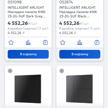
051098
052874
INTELLIGENT ARLIGHT
INTELLIGENT ARLIGHT
Накладка панели KNX-
Накладка панели KNX-
23-2G-SUF Dark Grey
23-2G-SUF Black
(Backlight) (IARL, IP20
(Backlightless) (IARL,
4 552,26
4 552,26
₽/шт
₽/шт
Металл, 2 года)
IP20 Металл, 2 года)
Коробка (картон) (1 шт):
Коробка (картон) (1 шт):
4 552,26
₽
4 552,26
₽
В корзину
В корзину