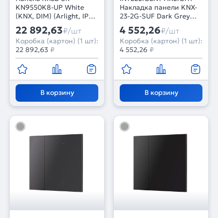
KN9550K8-UP White
Накладка панели KNX-
(KNX, DIM) (Arlight, IP20
23-2G-SUF Dark Grey
Пластик, 3 года)
(Backlightless) (IARL,
22 892,63
4 552,26
₽/шт
₽/шт
IP20 Металл, 2 года)
Коробка (картон) (1 шт):
Коробка (картон) (1 шт):
22 892,63
₽
4 552,26
₽
В корзину
В корзину