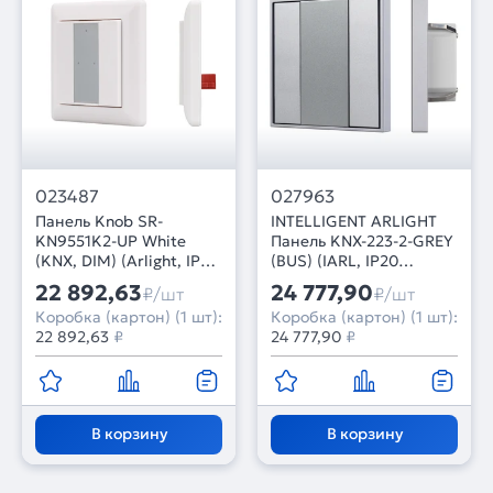
023487
027963
Панель Knob SR-
INTELLIGENT ARLIGHT
KN9551K2-UP White
Панель KNX-223-2-GREY
(KNX, DIM) (Arlight, IP20
(BUS) (IARL, IP20
Пластик, 3 года)
Металл, 3 года)
22 892,63
24 777,90
₽/шт
₽/шт
Коробка (картон) (1 шт):
Коробка (картон) (1 шт):
22 892,63
₽
24 777,90
₽
В корзину
В корзину