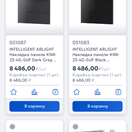
051087
051083
INTELLIGENT ARLIGHT
INTELLIGENT ARLIGHT
Накладка панели KNX-
Накладка панели KNX-
23-4G-SUF Dark Grey
23-4G-SUF Black
(Backlight) (IARL, IP20
(Backlight) (IARL, IP20
8 486,00
8 486,00
₽/шт
₽/шт
Металл, 2 года)
Металл, 2 года)
Коробка (картон) (1 шт):
Коробка (картон) (1 шт):
8 486,00
₽
8 486,00
₽
В корзину
В корзину