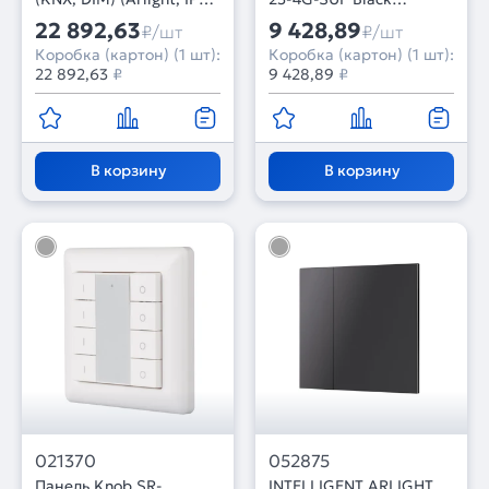
Пластик, 3 года)
(Backlightless) (IARL,
22 892,63
9 428,89
₽/шт
₽/шт
IP20 Металл, 2 года)
Коробка (картон) (1 шт):
Коробка (картон) (1 шт):
22 892,63
₽
9 428,89
₽
В корзину
В корзину
021370
052875
Панель Knob SR-
INTELLIGENT ARLIGHT