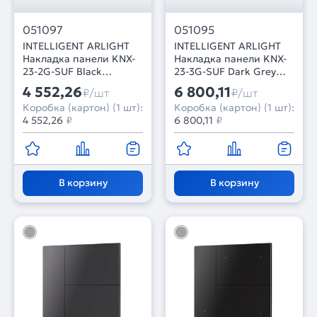
051097
051095
INTELLIGENT ARLIGHT
INTELLIGENT ARLIGHT
Накладка панели KNX-
Накладка панели KNX-
23-2G-SUF Black
23-3G-SUF Dark Grey
(Backlight) (IARL, IP20
(Backlight) (IARL, IP20
4 552,26
6 800,11
₽/шт
₽/шт
Металл, 2 года)
Металл, 2 года)
Коробка (картон) (1 шт):
Коробка (картон) (1 шт):
4 552,26
₽
6 800,11
₽
В корзину
В корзину