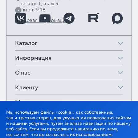
секция Г, этаж 9
пн-пт, 9-18
Правовая информация
Каталог
Информация
О нас
Клиенту
Мои закладки
Мы используем файлы «cookie», как собственные,
так и третьих сторон, для улучшения пользования сайтом
и нашими услугами, путем анализа навигации по нашему
веб-сайту. Если вы продолжите навигацию по нему,
мы сочтем, что вы согласны с их использованием.