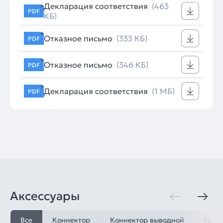
Декларация соответствия
(463
PDF
КБ)
Отказное письмо
(333 КБ)
PDF
Отказное письмо
(346 КБ)
PDF
Декларация соответствия
(1 МБ)
PDF
Аксессуары
Все
Коннектор
Коннектор выводной
Пров