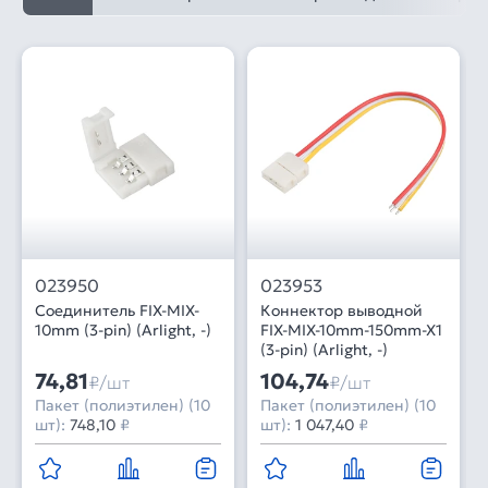
023950
023953
Соединитель FIX-MIX-
Коннектор выводной
10mm (3-pin) (Arlight, -)
FIX-MIX-10mm-150mm-X1
(3-pin) (Arlight, -)
74,81
104,74
₽/шт
₽/шт
Пакет (полиэтилен) (10
Пакет (полиэтилен) (10
шт):
748,10
₽
шт):
1 047,40
₽