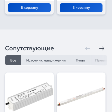
В корзину
В корзину
Сопутствующие
Все
Источник напряжения
Пульт
Панель у