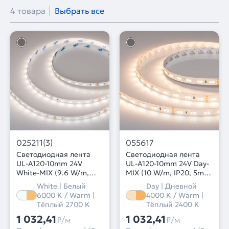
4 товара
Выбрать все
025211(3)
055617
Светодиодная лента
Светодиодная лента
UL-A120-10mm 24V
UL-A120-10mm 24V Day-
White-MIX (9.6 W/m,
MIX (10 W/m, IP20, 5m)
IP20, 5m) (Arlight,
(Arlight, Изменяемая
White | Белый
Day | Дневной
Изменяемая ЦТ)
ЦТ)
6000 K / Warm |
4000 K / Warm |
Тёплый 2700 K
Тёплый 2400 K
1 032,41
1 032,41
₽/м
₽/м