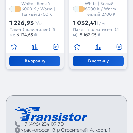
5m) (Arlight,
3528, 5m) (Arlight,
White | Белый
White | Белый
Изменяемая ЦТ)
Изменяемая ЦТ)
6000 K / Warm |
6000 K / Warm |
Тёплый 2700 K
Тёплый 2700 K
1 226,93
1 032,41
₽/м
₽/м
Пакет (полиэтилен) (5
Пакет (полиэтилен) (5
м):
6 134,65
₽
м):
5 162,05
₽
В корзину
В корзину
+ 7 (495) 234 07 70
Красногорск,
б‑р Строителей, 4, корп. 1,