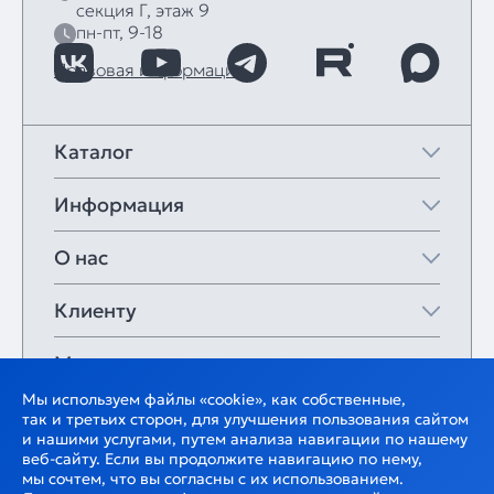
секция Г, этаж 9
пн-пт, 9-18
Правовая информация
Каталог
Информация
О нас
Клиенту
Мои закладки
Мы используем файлы «cookie», как собственные,
так и третьих сторон, для улучшения пользования сайтом
и нашими услугами, путем анализа навигации по нашему
веб-сайту. Если вы продолжите навигацию по нему,
мы сочтем, что вы согласны с их использованием.