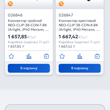
026846
026847
Коннектор тройной
Коннектор крестовой
NEO-CLIP-38-CON-T-BK
NEO-CLIP-38-CON-X-BK
(Arlight, IP40 Металл, 3
(Arlight, IP40 Металл, 3
года)
года)
1 657,85
1 667,42
₽/шт
₽/шт
Коробка (картон) (1 шт):
Коробка (картон) (1 шт):
1 657,85
₽
1 667,42
₽
В корзину
В корзину