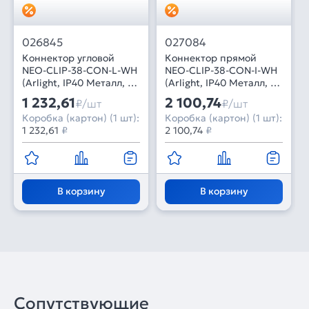
026845
027084
Коннектор угловой
Коннектор прямой
NEO-CLIP-38-CON-L-WH
NEO-CLIP-38-CON-I-WH
(Arlight, IP40 Металл, 3
(Arlight, IP40 Металл, 3
года)
года)
1 232,61
2 100,74
₽/шт
₽/шт
Коробка (картон) (1 шт):
Коробка (картон) (1 шт):
1 232,61
₽
2 100,74
₽
В корзину
В корзину
Сопутствующие