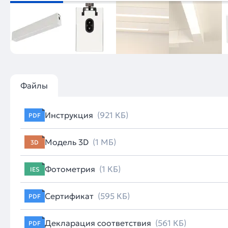
Файлы
Инструкция
(921 КБ)
PDF
Модель 3D
(1 МБ)
3D
Фотометрия
(1 КБ)
IES
Сертификат
(595 КБ)
PDF
Декларация соответствия
(561 КБ)
PDF