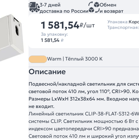
3-7 дней
Обмен
доставка по России
и возврат
1 581,54
Упаковка:
Коро
₽/шт
Транспортная:
За упаковку:
1 581,54
₽
Warm | Тёплый 3000 K
Описание
Подвесной/накладной светильник для систе
световой поток 410 лм, угол 110°, CRI>90. 
Размеры LxWxH 312x38x64 мм. Входное нап
не входит.
Линейный светильник CLIP-38-FLAT-S312-6W
системы CLIP. Светильник мощностью 6 Вт 
индексом цветопередачи CRI>90 предназна
Световой поток 410 лм и широкий угол излу