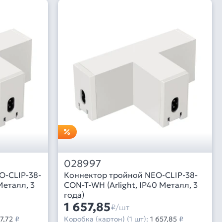
028997
O-CLIP-38-
Коннектор тройной NEO-CLIP-38-
Металл, 3
CON-T-WH (Arlight, IP40 Металл, 3
года)
1 657,85
₽/шт
7,72
₽
Коробка (картон) (1 шт):
1 657,85
₽