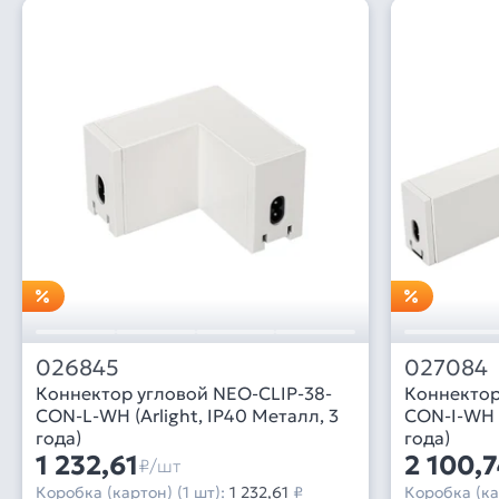
026845
027084
Коннектор угловой NEO-CLIP-38-
Коннектор
CON-L-WH (Arlight, IP40 Металл, 3
CON-I-WH (
года)
года)
1 232,61
2 100,7
₽/шт
Коробка (картон) (1 шт):
1 232,61
₽
Коробка (ка