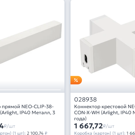
028938
 прямой NEO-CLIP-38-
Коннектор крестовой NE
Arlight, IP40 Металл, 3
CON-X-WH (Arlight, IP40 
года)
4
1 667,72
₽/шт
₽/шт
ртон) (1 шт):
2 100,74
₽
Коробка (картон) (1 шт):
1 66