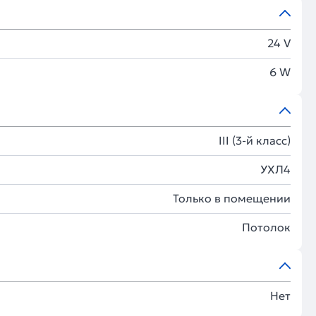
24 V
6 W
III (3-й класс)
УХЛ4
Только в помещении
Потолок
Нет