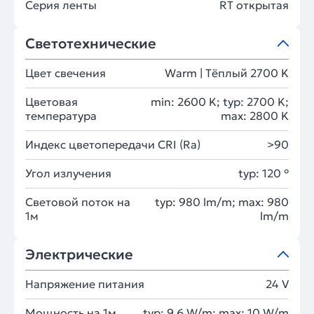
Серия ленты
RT открытая
Светотехнические
Цвет свечения
Warm | Тёплый 2700 K
Цветовая
min: 2600 K; typ: 2700 K;
температура
max: 2800 K
Индекс цветопередачи CRI (Ra)
>90
Угол излучения
typ: 120 °
Световой поток на
typ: 980 lm/m; max: 980
1м
lm/m
Электрические
Напряжение питания
24 V
Мощность на 1м
typ: 9.6 W/m; max: 10 W/m