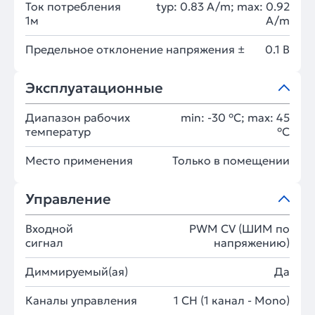
Ток потребления
typ: 0.83 A/m; max: 0.92
1м
A/m
Предельное отклонение напряжения ±
0.1 В
Эксплуатационные
Диапазон рабочих
min: -30 °C; max: 45
температур
°C
Место применения
Только в помещении
Управление
Входной
PWM СV (ШИМ по
сигнал
напряжению)
Диммируемый(ая)
Да
Каналы управления
1 CH (1 канал - Mono)