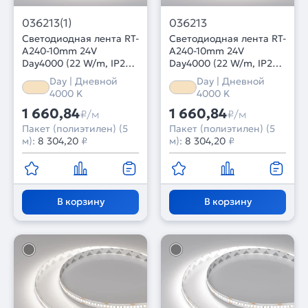
036213(1)
036213
Светодиодная лента RT-
Светодиодная лента RT-
A240-10mm 24V
A240-10mm 24V
Day4000 (22 W/m, IP20,
Day4000 (22 W/m, IP20,
5m) (Arlight,
2835, 5m) (Arlight,
Day | Дневной
Day | Дневной
высок.эфф.150 лм/Вт)
высок.эфф.150 лм/Вт)
4000 K
4000 K
1 660,84
1 660,84
₽/м
₽/м
Пакет (полиэтилен) (5
Пакет (полиэтилен) (5
м):
8 304,20
₽
м):
8 304,20
₽
В корзину
В корзину