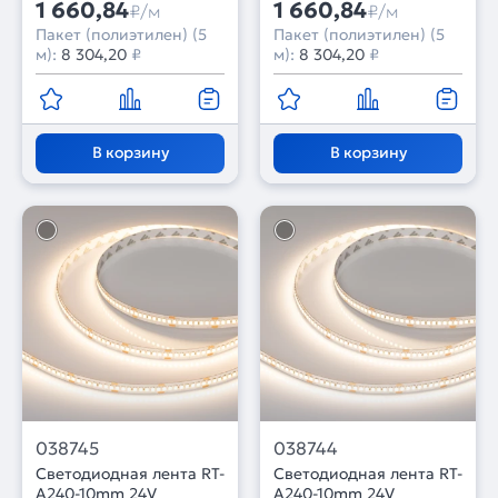
1 660,84
1 660,84
₽/м
₽/м
Пакет (полиэтилен) (5
Пакет (полиэтилен) (5
м):
8 304,20
₽
м):
8 304,20
₽
В корзину
В корзину
038745
038744
Светодиодная лента RT-
Светодиодная лента RT-
A240-10mm 24V
A240-10mm 24V