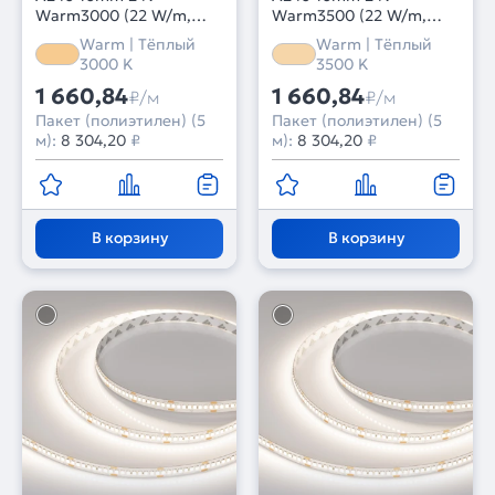
Warm3000 (22 W/m,
Warm3500 (22 W/m,
IP20, 2835, 5m) (Arlight,
IP20, 2835, 5m) (Arlight,
Warm | Тёплый
Warm | Тёплый
высок.эфф.150 лм/Вт)
высок.эфф.150 лм/Вт)
3000 K
3500 K
1 660,84
1 660,84
₽/м
₽/м
Пакет (полиэтилен) (5
Пакет (полиэтилен) (5
м):
8 304,20
₽
м):
8 304,20
₽
В корзину
В корзину