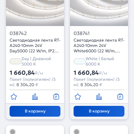
038742
038741
Светодиодная лента RT-
Светодиодная лента RT-
A240-10mm 24V
A240-10mm 24V
Day5000 (22 W/m, IP20,
White6000 (22 W/m,
2835, 5m) (Arlight,
IP20, 2835, 5m) (Arlight,
Day | Дневной
White | Белый
высок.эфф.150 лм/Вт)
высок.эфф.150 лм/Вт)
5000 K
6000 K
1 660,84
1 660,84
₽/м
₽/м
Пакет (полиэтилен) (5
Пакет (полиэтилен) (5
м):
8 304,20
₽
м):
8 304,20
₽
В корзину
В корзину