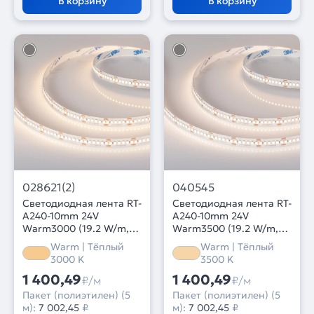
В корзину
В корзину
028621(2)
040545
Светодиодная лента RT-
Светодиодная лента RT-
A240-10mm 24V
A240-10mm 24V
Warm3000 (19.2 W/m,
Warm3500 (19.2 W/m,
IP20, 3528, 5m) (Arlight,
IP20, 3528, 5m) (Arlight,
Warm | Тёплый
Warm | Тёплый
Открытый)
Открытый)
3000 K
3500 K
1 400,49
1 400,49
₽/м
₽/м
Пакет (полиэтилен) (5
Пакет (полиэтилен) (5
м):
7 002,45
₽
м):
7 002,45
₽