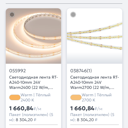
055992
038746(1)
Светодиодная лента RT-
Светодиодная лента RT-
A240-10mm 24V
A240-10mm 24V
Warm2400 (22 W/m,
Warm2700 (22 W/m,
IP20, 2835, 5m) (Arlight,
IP20, 5m) (Arlight,
Warm | Тёплый
Warm | Тёплый
высок.эфф.150 лм/Вт)
высок.эфф.150 лм/Вт)
2400 K
2700 K
1 660,84
1 660,84
₽/м
₽/м
Пакет (полиэтилен) (5
Пакет (полиэтилен) (5
м):
8 304,20
₽
м):
8 304,20
₽