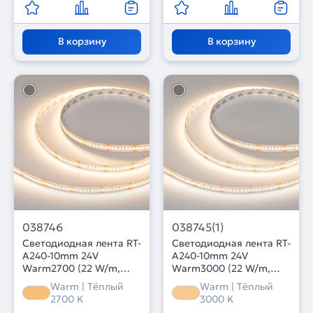
В корзину
В корзину
038746
038745(1)
Светодиодная лента RT-
Светодиодная лента RT-
A240-10mm 24V
A240-10mm 24V
Warm2700 (22 W/m,
Warm3000 (22 W/m,
IP20, 2835, 5m) (Arlight,
IP20, 5m) (Arlight,
Warm | Тёплый
Warm | Тёплый
высок.эфф.150 лм/Вт)
высок.эфф.150 лм/Вт)
2700 K
3000 K