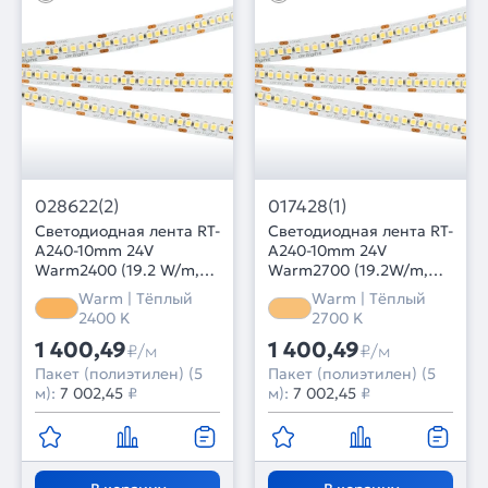
028622(2)
017428(1)
Светодиодная лента RT-
Светодиодная лента RT-
A240-10mm 24V
A240-10mm 24V
Warm2400 (19.2 W/m,
Warm2700 (19.2W/m,
IP20, 3528, 5m) (Arlight,
IP20, 3528, 5m) (Arlight,
Warm | Тёплый
Warm | Тёплый
Открытый)
19.2 Вт/м, IP20)
2400 K
2700 K
1 400,49
1 400,49
₽/м
₽/м
Пакет (полиэтилен) (5
Пакет (полиэтилен) (5
м):
7 002,45
₽
м):
7 002,45
₽