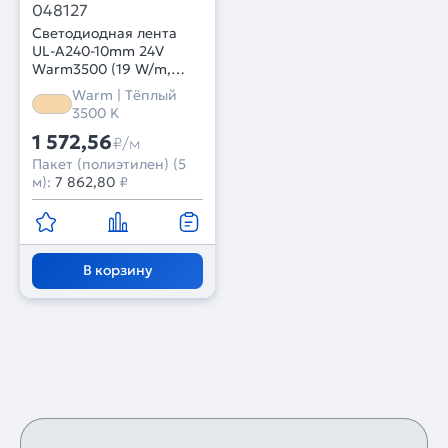
048127
Светодиодная лента
UL-A240-10mm 24V
Warm3500 (19 W/m,
IP20, 5m) (Arlight, 7 лет)
Warm | Тёплый
3500 K
1 572,56
₽/м
Пакет (полиэтилен) (5
м):
7 862,80
₽
В корзину