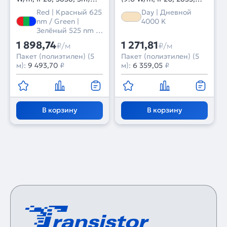
(Arlight, узкая)
5m) (Arlight, Открытый)
Red | Красный 625
Day | Дневной
nm / Green |
4000 K
Зелёный 525 nm /
Blue | Синий 470
1 898,74
1 271,81
₽/м
₽/м
nm
Пакет (полиэтилен) (5
Пакет (полиэтилен) (5
м):
9 493,70
₽
м):
6 359,05
₽
В корзину
В корзину