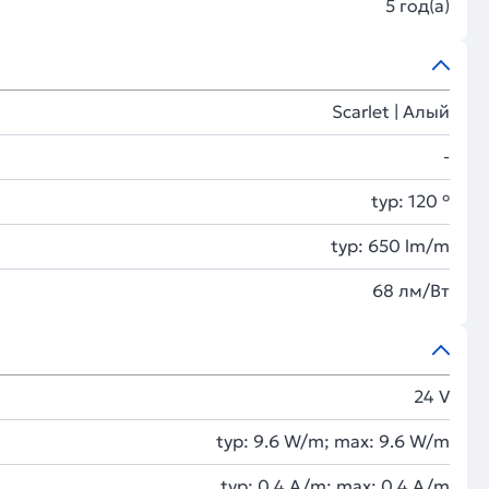
5 год(а)
Scarlet | Алый
-
typ: 120 °
typ: 650 lm/m
68 лм/Вт
24 V
typ: 9.6 W/m; max: 9.6 W/m
typ: 0.4 A/m; max: 0.4 A/m