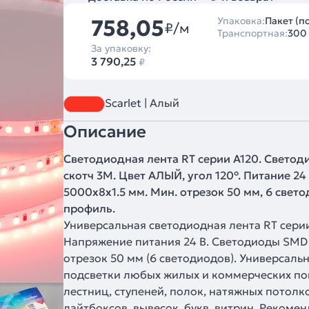
758,05
Упаковка:
Пакет (п
₽/м
Транспортная:
300
За упаковку:
3 790,25
₽
Scarlet | Алый
Описание
Светодиодная лента RT серии A120. Светод
скотч 3M. Цвет АЛЫЙ, угол 120°. Питание 24 
5000x8x1.5 мм. Мин. отрезок 50 мм, 6 свето
профиль.
Универсальная светодиодная лента RT сери
Напряжение питания 24 В. Светодиоды SMD 
отрезок 50 мм (6 светодиодов). Универсал
подсветки любых жилых и коммерческих по
лестниц, ступеней, полок, натяжных потолк
лайтбоксов, вывесок, букв, витрин. Рекомен