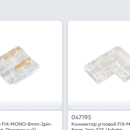
047195
р FIX-MONO-8mm-2pin-
Коннектор угловой FIX
ht, Прозрачный)
8mm-2pin-STS (Arlight,