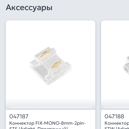
Аксессуары
047187
047188
Коннектор FIX-MONO-8mm-2pin-
Коннекто
STS (Arlight, Прозрачный)
STW (Arlig