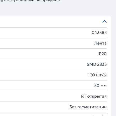
043383
Лента
IP20
SMD 2835
120 шт/м
50 мм
RT открытая
Без герметизации