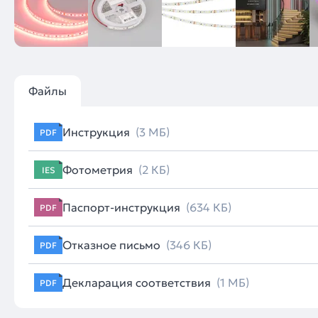
Файлы
Инструкция
(3 МБ)
PDF
Фотометрия
(2 КБ)
IES
Паспорт-инструкция
(634 КБ)
PDF
Отказное письмо
(346 КБ)
PDF
Декларация соответствия
(1 МБ)
PDF