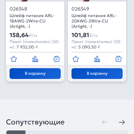
026348
026349
Шлейф питания ARL-
Шлейф питания ARL-
18AWG-2Wire-CU
20AWG-2Wire-CU
(Arlight, -)
(Arlight, -)
158,64
101,81
₽/м
₽/м
Пакет (полиэтилен) (50
Пакет (полиэтилен) (50
м):
7 932,00
₽
м):
5 090,50
₽
В корзину
В корзину
Сопутствующие