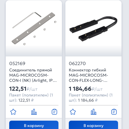
052169
062270
Соединитель прямой
Коннектор гибкий
MAG-MICROCOSM-
MAG-MICROCOSM-
CON-I (NK) (Arlight, IP20
CON-FLEX-LONG-
Металл, 3 года)
POWER (BK) (Arlight,
122,51
1 184,66
₽/шт
₽/шт
IP20 Пластик, 3 года)
Пакет (полиэтилен) (1
Пакет (полиэтилен) (1
шт):
122,51
₽
шт):
1 184,66
₽
В корзину
В корзину