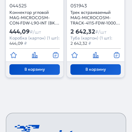
044525
051943
Коннектор угловой
Трек встраиваемый
MAG-MICROCOSM-
MAG-MICROCOSM-
CON-FDW-L90-INT (BK,
TRACK-4115-FDW-1000
внутренний) (Arlight,
(BK) (Arlight, IP20
444,09
2 642,32
₽/шт
₽/шт
IP20)
Металл, 3 года)
Коробка (картон) (1 шт):
Туба (картон) (1 шт):
444,09
₽
2 642,32
₽
В корзину
В корзину