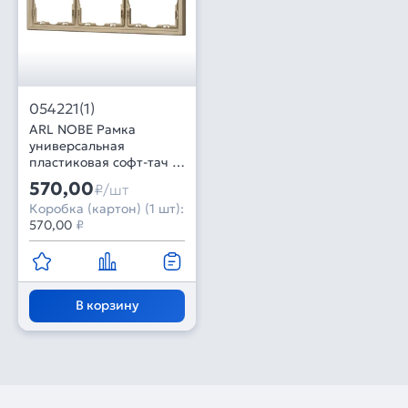
054221(1)
ARL NOBE Рамка
универсальная
пластиковая софт-тач 3
поста золотой песок
570,00
₽/шт
FRM-SFPL-3-GD (Arlight,
Коробка (картон) (1 шт):
-)
570,00
₽
В корзину