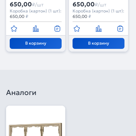
NOBE-MK01-SFPL-GD
GD (250V, 10A) (Arlight,
650,00
650,00
₽/шт
₽/шт
(230V, 10A) (Arlight,
-)
Коробка (картон) (1 шт):
Коробка (картон) (1 шт):
Золотой песок)
650,00
₽
650,00
₽
В корзину
В корзину
Аналоги