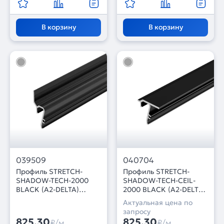
В корзину
В корзину
039509
040704
Профиль STRETCH-
Профиль STRETCH-
SHADOW-TECH-2000
SHADOW-TECH-CEIL-
BLACK (A2-DELTA)
2000 BLACK (A2-DELTA)
(Arlight, Алюминий)
(Arlight, Алюминий)
Актуальная цена по
запросу
825,30
825,30
₽/м
₽/м