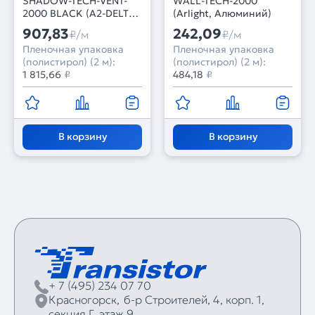
SHADOW-TECH-VENT-
WALL-TECH-2000
2000 BLACK (A2-DELTA)
(Arlight, Алюминий)
(Arlight, Алюминий)
907,83
242,09
₽/м
₽/м
Пленочная упаковка
Пленочная упаковка
(полистирол) (2 м):
(полистирол) (2 м):
1 815,66
₽
484,18
₽
В корзину
В корзину
+ 7 (495) 234 07 70
Красногорск,
б‑р Строителей, 4, корп. 1,
секция Г, этаж 9