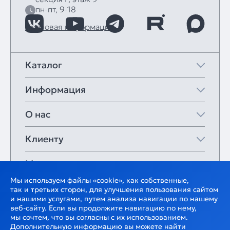
пн-пт, 9-18
Правовая информация
Каталог
Информация
О нас
Клиенту
Мои закладки
Мы используем файлы «cookie», как собственные,
так и третьих сторон, для улучшения пользования сайтом
и нашими услугами, путем анализа навигации по нашему
веб-сайту. Если вы продолжите навигацию по нему,
мы сочтем, что вы согласны с их использованием.
Дополнительную информацию вы можете найти