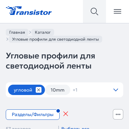
Главная
Каталог
Угловые профили для светодиодной ленты
Угловые профили для
светодиодной ленты
Алюминиевые профили
угловой
10mm
+1
Разделы/Фильтры
57 товаров
Выбрать все