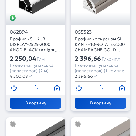
062894
055323
Профиль SL-KUB-
Профиль с экраном SL-
DISPLAY-2525-2000
KANT-H10-ROTATE-2000
ANOD BLACK (Arlight,
CHAMPAGNE GOLD
Алюминий)
(Arlight,
2 250,04
2 396,66
₽/м
₽/компл
Алюминий+пластик)
Пленочная упаковка
Пленочная упаковка
(полистирол) (2 м):
(полистирол) (1 компл):
4 500,08
₽
2 396,66
₽
В корзину
В корзину