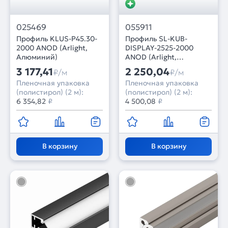
025469
055911
Профиль KLUS-P45.30-
Профиль SL-KUB-
2000 ANOD (Arlight,
DISPLAY-2525-2000
Алюминий)
ANOD (Arlight,
Алюминий)
3 177,41
2 250,04
₽/м
₽/м
Пленочная упаковка
Пленочная упаковка
(полистирол) (2 м):
(полистирол) (2 м):
6 354,82
₽
4 500,08
₽
В корзину
В корзину