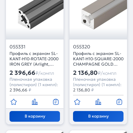
055331
055320
Профиль с экраном SL-
Профиль c экраном SL-
KANT-H10-ROTATE-2000
KANT-H10-SQUARE-2000
IRON GREY (Arlight,
CHAMPAGNE GOLD
Алюминий+пластик)
(Arlight,
2 396,66
2 136,80
₽/компл
₽/компл
Алюминий+пластик)
Пленочная упаковка
Пленочная упаковка
(полистирол) (1 компл):
(полистирол) (1 компл):
2 396,66
₽
2 136,80
₽
В корзину
В корзину