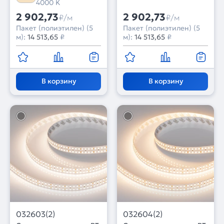
4000 K
2 902,73
2 902,73
₽/м
₽/м
Пакет (полиэтилен) (5
Пакет (полиэтилен) (5
м):
14 513,65
₽
м):
14 513,65
₽
В корзину
В корзину
032603(2)
032604(2)