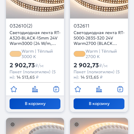
032610(2)
032611
Светодиодная лента RT-
Светодиодная лента RT-
A320-BLACK-15mm 24V
5000-2835-320 24V
Warm3000 (24 W/m,
Warm2700 (BLACK
IP20, 2835, 5m) (Arlight,
15mm, 24W/m, IP20)
Warm | Тёплый
Warm | Тёплый
высок.эфф.150 лм/Вт)
(Arlight, -)
3000 K
2700 K
2 902,73
2 902,73
₽/м
₽/м
Пакет (полиэтилен) (5
Пакет (полиэтилен) (5
м):
14 513,65
₽
м):
14 513,65
₽
В корзину
В корзину