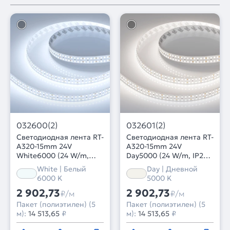
032600(2)
032601(2)
Светодиодная лента RT-
Светодиодная лента RT-
A320-15mm 24V
A320-15mm 24V
White6000 (24 W/m,
Day5000 (24 W/m, IP20,
IP20, 2835, 5m) (Arlight,
2835, 5m) (Arlight,
White | Белый
Day | Дневной
высок.эфф.150 лм/Вт)
высок.эфф.150 лм/Вт)
6000 K
5000 K
2 902,73
2 902,73
₽/м
₽/м
Пакет (полиэтилен) (5
Пакет (полиэтилен) (5
м):
14 513,65
₽
м):
14 513,65
₽