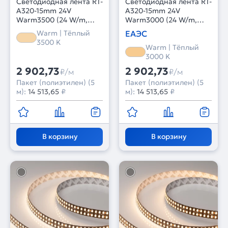
Светодиодная лента RT-
Светодиодная лента RT-
A320-15mm 24V
A320-15mm 24V
Warm3500 (24 W/m,
Warm3000 (24 W/m,
IP20, 2835, 5m) (Arlight,
IP20, 2835, 5m) (Arlight,
Warm | Тёплый
ЕАЭС
высок.эфф.150 лм/Вт)
высок.эфф.150 лм/Вт)
3500 K
Warm | Тёплый
3000 K
2 902,73
2 902,73
₽/м
₽/м
Пакет (полиэтилен) (5
Пакет (полиэтилен) (5
м):
14 513,65
₽
м):
14 513,65
₽
В корзину
В корзину