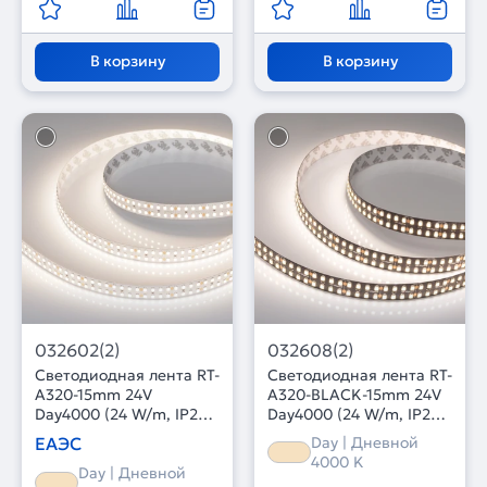
В корзину
В корзину
032602(2)
032608(2)
Светодиодная лента RT-
Светодиодная лента RT-
A320-15mm 24V
A320-BLACK-15mm 24V
Day4000 (24 W/m, IP20,
Day4000 (24 W/m, IP20,
2835, 5m) (Arlight,
2835, 5m) (Arlight,
ЕАЭС
Day | Дневной
высок.эфф.150 лм/Вт)
высок.эфф.150 лм/Вт)
4000 K
Day | Дневной