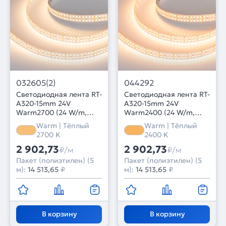
032605(2)
044292
Светодиодная лента RT-
Светодиодная лента RT-
A320-15mm 24V
A320-15mm 24V
Warm2700 (24 W/m,
Warm2400 (24 W/m,
IP20, 2835, 5m) (Arlight,
IP20, 2835, 5m) (Arlight,
Warm | Тёплый
Warm | Тёплый
высок.эфф.150 лм/Вт)
высок.эфф.150 лм/Вт)
2700 K
2400 K
2 902,73
2 902,73
₽/м
₽/м
Пакет (полиэтилен) (5
Пакет (полиэтилен) (5
м):
14 513,65
₽
м):
14 513,65
₽
В корзину
В корзину