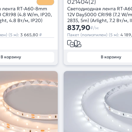
021404(2)
я лента RT-A60-8mm
Светодиодная лента RT-A
CRI98 (4.8 W/m, IP20,
12V Day5000 CRI98 (7.2 W/m,
ght, 4.8 Вт/м, IP20)
2835, 5m) (Arlight, 7.2 Вт/м, 
837,90
₽/м
ен) (5 м):
3 665,80
₽
Пакет (полиэтилен) (5 м):
4 189
В корзину
В корзину