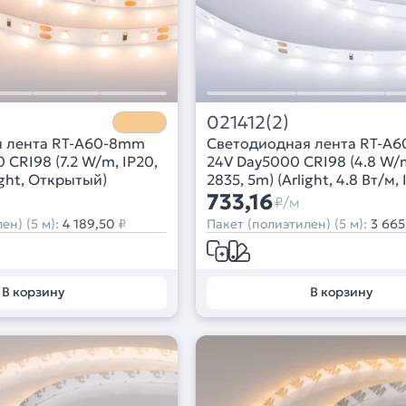
021412(2)
я лента RT-A60-8mm
Светодиодная лента RT-A
CRI98 (7.2 W/m, IP20,
24V Day5000 CRI98 (4.8 W/m
ight, Открытый)
2835, 5m) (Arlight, 4.8 Вт/м, 
733,16
₽/м
ен) (5 м):
4 189,50
₽
Пакет (полиэтилен) (5 м):
3 665
В корзину
В корзину