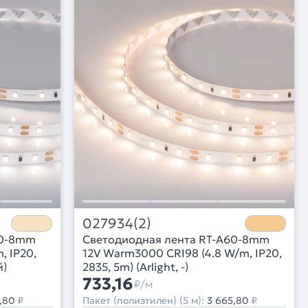
027934(2)
60-8mm
Светодиодная лента RT-A60-8mm
, IP20,
12V Warm3000 CRI98 (4.8 W/m, IP20,
й)
2835, 5m) (Arlight, -)
733,16
₽/м
,80
₽
Пакет (полиэтилен) (5 м):
3 665,80
₽