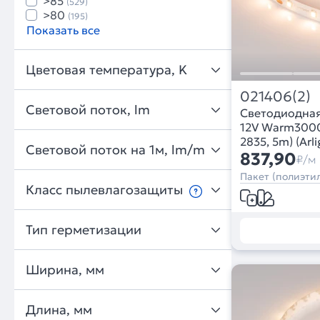
>85
(529)
>80
(195)
Показать все
Цветовая температура, K
021406(2)
Световой поток, lm
Светодиодна
12V Warm3000 
2835, 5m) (Arl
Световой поток на 1м, lm/m
837,90
₽/м
Пакет (полиэтил
Класс пылевлагозащиты
Тип герметизации
Ширина, мм
Длина, мм