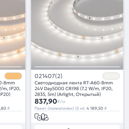
021407(2)
60-8mm
Светодиодная лента RT-A60-8mm
/m, IP20,
24V Day5000 CRI98 (7.2 W/m, IP20,
IP20)
2835, 5m) (Arlight, Открытый)
837,90
₽/м
,80
₽
Пакет (полиэтилен) (5 м):
4 189,50
₽