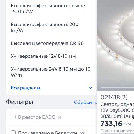
Высокая эффективность свыше
150 lm/W
Высокая эффективность 200
lm/W
Высокая цветопередача CRI98
Универсальные 12V 8-10 мм
Универсальные 24V 8-10 мм до 10
W/m
Все разделы
021418(2)
Фильтры
Сбросить
Светодиодна
12V Day5000 C
2835, 5m) (Arl
В реестре ЕАЭС
(0)
733,16
₽/м
Пакет (полиэтил
Произведено в Беларуси
(65)