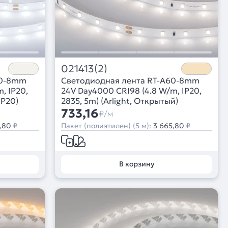
021413(2)
60-8mm
Светодиодная лента RT-A60-8mm
, IP20,
24V Day4000 CRI98 (4.8 W/m, IP20,
IP20)
2835, 5m) (Arlight, Открытый)
733,16
₽/м
,80
₽
Пакет (полиэтилен) (5 м):
3 665,80
₽
В корзину