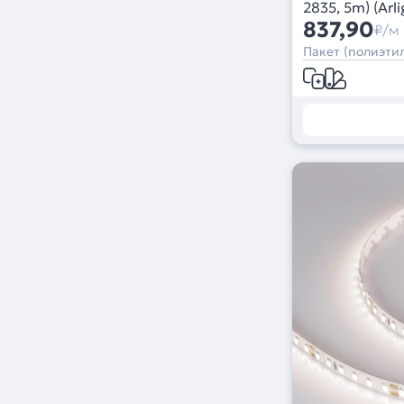
2835, 5m) (Arl
837,90
₽/м
Пакет (полиэтил