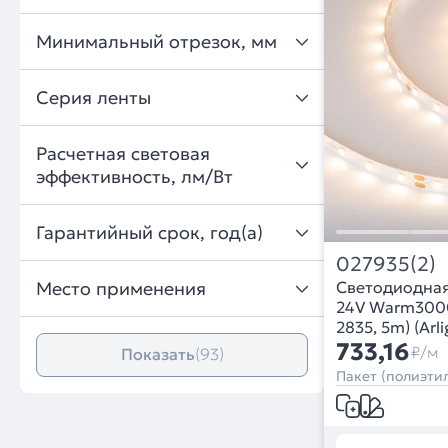
Минимальный отрезок, мм
Серия ленты
Расчетная световая
эффективность, лм/Вт
Гарантийный срок, год(а)
027935(2)
Место применения
Светодиодна
24V Warm3000
2835, 5m) (Arl
733,16
₽/м
Показать
(93)
Пакет (полиэтил