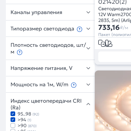
021420(2)
Светодиодна
Каналы управления
12V Warm2700 
2835, 5m) (Arli
733,16
₽/м
Типоразмер светодиода
Пакет (полиэтил
Плотность светодиодов, шт/
м
Напряжение питания, V
Мощность на 1м, W/m
Индекс цветопередачи CRI
(Ra)
95..98
(92)
>94
(1)
>90
(870)