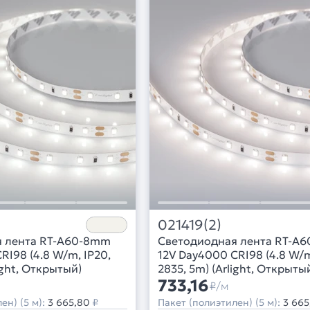
021419(2)
я лента RT-A60-8mm
Светодиодная лента RT-A
RI98 (4.8 W/m, IP20,
12V Day4000 CRI98 (4.8 W/m
ight, Открытый)
2835, 5m) (Arlight, Открыты
733,16
₽/м
ен) (5 м):
3 665,80
₽
Пакет (полиэтилен) (5 м):
3 665