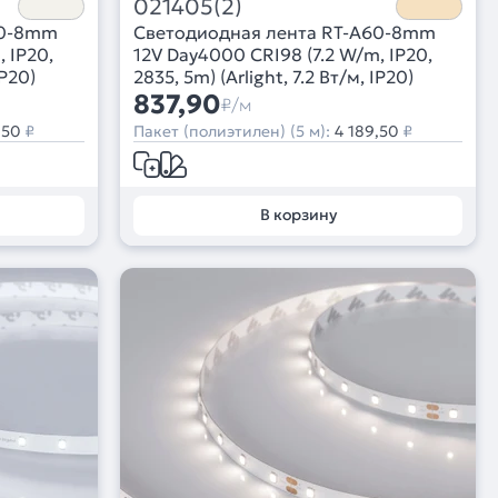
021405(2)
60-8mm
Светодиодная лента RT-A60-8mm
 IP20,
12V Day4000 CRI98 (7.2 W/m, IP20,
IP20)
2835, 5m) (Arlight, 7.2 Вт/м, IP20)
837,90
₽/м
,50
₽
Пакет (полиэтилен) (5 м):
4 189,50
₽
В корзину