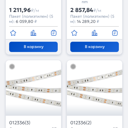
nm
1 211,96
2 857,84
₽/м
₽/м
Пакет (полиэтилен) (5
Пакет (полиэтилен) (5
м):
6 059,80
₽
м):
14 289,20
₽
В корзину
В корзину
012336(3)
012336(2)