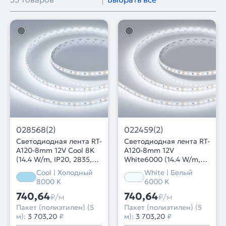
028568(2)
022459(2)
Светодиодная лента RT-
Светодиодная лента RT-
A120-8mm 12V Cool 8K
A120-8mm 12V
(14.4 W/m, IP20, 2835,
White6000 (14.4 W/m,
5m) (Arlight, Открытый)
IP20, 2835, 5m) (Arlight,
Cool | Холодный
White | Белый
Открытый)
8000 K
6000 K
740,64
740,64
₽/м
₽/м
Пакет (полиэтилен) (5
Пакет (полиэтилен) (5
м):
3 703,20
₽
м):
3 703,20
₽