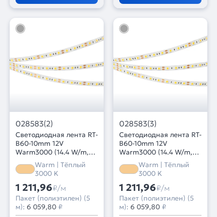
028583(2)
028583(3)
Светодиодная лента RT-
Светодиодная лента RT-
B60-10mm 12V
B60-10mm 12V
Warm3000 (14.4 W/m,
Warm3000 (14.4 W/m,
IP20, 5060, 5m) (Arlight,
IP20, 5m) (Arlight, 14.4
Warm | Тёплый
Warm | Тёплый
14.4 Вт/м, IP20)
Вт/м, IP20)
3000 K
3000 K
1 211,96
1 211,96
₽/м
₽/м
Пакет (полиэтилен) (5
Пакет (полиэтилен) (5
м):
6 059,80
₽
м):
6 059,80
₽