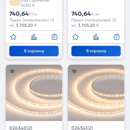
Day | Дневной
4000 K
740,64
740,64
₽/м
₽/м
Пакет (полиэтилен) (5
Пакет (полиэтилен) (5
м):
3 703,20
₽
м):
3 703,20
₽
В корзину
В корзину
024340(2)
024341(2)