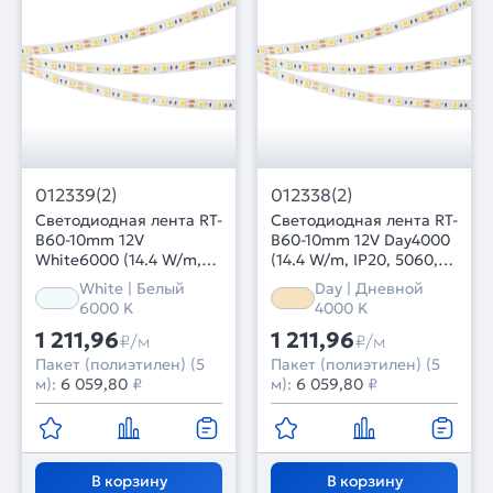
012339(2)
012338(2)
Светодиодная лента RT-
Светодиодная лента RT-
B60-10mm 12V
B60-10mm 12V Day4000
White6000 (14.4 W/m,
(14.4 W/m, IP20, 5060,
IP20, 5060, 5m) (Arlight,
5m) (Arlight, Открытый)
White | Белый
Day | Дневной
14.4 Вт/м, IP20)
6000 K
4000 K
1 211,96
1 211,96
₽/м
₽/м
Пакет (полиэтилен) (5
Пакет (полиэтилен) (5
м):
6 059,80
₽
м):
6 059,80
₽
В корзину
В корзину