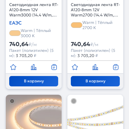
Светодиодная лента RT-
Светодиодная лента RT-
A120-8mm 12V
A120-8mm 12V
Warm3000 (14.4 W/m,
Warm2700 (14.4 W/m,
IP20, 2835, 5m) (Arlight,
IP20, 2835, 5m) (Arlight,
ЕАЭС
Warm | Тёплый
Открытый)
Открытый)
2700 K
Warm | Тёплый
3000 K
740,64
740,64
₽/м
₽/м
Пакет (полиэтилен) (5
Пакет (полиэтилен) (5
м):
3 703,20
₽
м):
3 703,20
₽
В корзину
В корзину