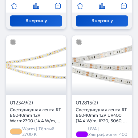
В корзину
В корзину
012349(2)
012815(2)
Светодиодная лента RT-
Светодиодная лента RT-
B60-10mm 12V
B60-10mm 12V UV400
Warm2700 (14.4 W/m,
(14.4 W/m, IP20, 5060,
IP20, 5060, 5m) (Arlight,
5m) (Arlight, Открытый)
Warm | Тёплый
UVA |
14.4 Вт/м, IP20)
2700 K
Ультрафиолет 400