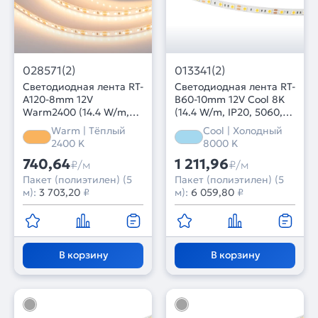
028571(2)
013341(2)
Светодиодная лента RT-
Светодиодная лента RT-
A120-8mm 12V
B60-10mm 12V Cool 8K
Warm2400 (14.4 W/m,
(14.4 W/m, IP20, 5060,
IP20, 2835, 5m) (Arlight,
5m) (Arlight, 14.4 Вт/м,
Warm | Тёплый
Cool | Холодный
Открытый)
IP20)
2400 K
8000 K
740,64
1 211,96
₽/м
₽/м
Пакет (полиэтилен) (5
Пакет (полиэтилен) (5
м):
3 703,20
₽
м):
6 059,80
₽
В корзину
В корзину