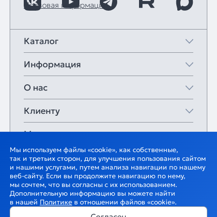
Правовая информация
Каталог
Информация
О нас
Клиенту
Мои закладки
Мы используем файлы «cookie», как собственные,
так и третьих сторон, для улучшения пользования сайтом
и нашими услугами, путем анализа навигации по нашему
веб-сайту. Если вы продолжите навигацию по нему,
мы сочтем, что вы согласны с их использованием.
Дополнительную информацию вы можете найти
в нашей
Политике
в отношении файлов «cookie».
Согласен