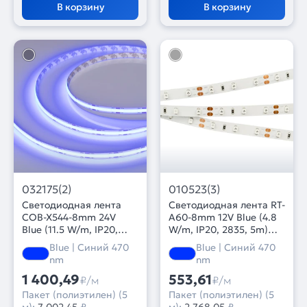
В корзину
В корзину
032175(2)
010523(3)
Светодиодная лента
Светодиодная лента RT-
COB-X544-8mm 24V
A60-8mm 12V Blue (4.8
Blue (11.5 W/m, IP20,
W/m, IP20, 2835, 5m)
CSP, 5m) (Arlight, -)
(Arlight, 4.8 Вт/м, IP20)
Blue | Синий 470
Blue | Синий 470
nm
nm
1 400,49
553,61
₽/м
₽/м
Пакет (полиэтилен) (5
Пакет (полиэтилен) (5