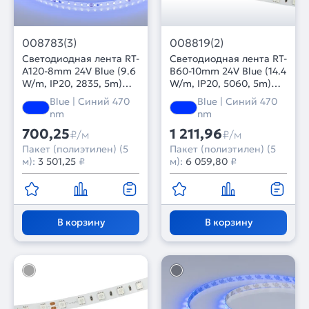
008783(3)
008819(2)
Светодиодная лента RT-
Светодиодная лента RT-
A120-8mm 24V Blue (9.6
B60-10mm 24V Blue (14.4
W/m, IP20, 2835, 5m)
W/m, IP20, 5060, 5m)
(Arlight, 9.6 Вт/м, IP20)
(Arlight, Открытый)
Blue | Синий 470
Blue | Синий 470
nm
nm
700,25
1 211,96
₽/м
₽/м
Пакет (полиэтилен) (5
Пакет (полиэтилен) (5
м):
3 501,25
₽
м):
6 059,80
₽
В корзину
В корзину