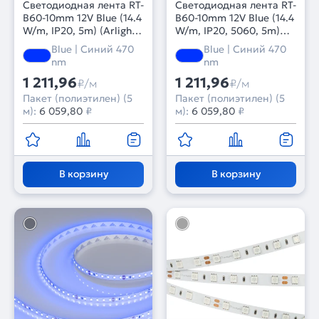
Светодиодная лента RT-
Светодиодная лента RT-
B60-10mm 12V Blue (14.4
B60-10mm 12V Blue (14.4
W/m, IP20, 5m) (Arlight,
W/m, IP20, 5060, 5m)
Открытый)
(Arlight, Открытый)
Blue | Синий 470
Blue | Синий 470
nm
nm
1 211,96
1 211,96
₽/м
₽/м
Пакет (полиэтилен) (5
Пакет (полиэтилен) (5
м):
6 059,80
₽
м):
6 059,80
₽
В корзину
В корзину