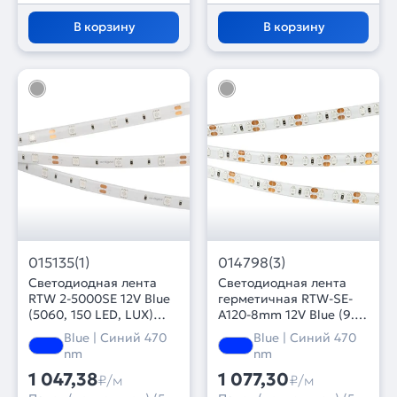
В корзину
В корзину
015135(1)
014798(3)
Светодиодная лента
Светодиодная лента
RTW 2-5000SE 12V Blue
герметичная RTW-SE-
(5060, 150 LED, LUX)
A120-8mm 12V Blue (9.6
(Arlight, 7.2 Вт/м, IP65)
W/m, IP65, 2835, 5m)
Blue | Синий 470
Blue | Синий 470
(Arlight, 9.6 Вт/м, IP65)
nm
nm
1 047,38
1 077,30
₽/м
₽/м