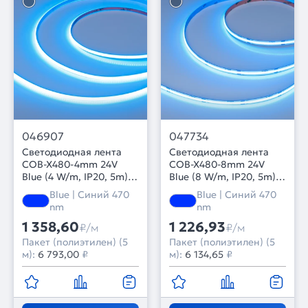
046907
047734
Светодиодная лента
Светодиодная лента
COB-X480-4mm 24V
COB-X480-8mm 24V
Blue (4 W/m, IP20, 5m)
Blue (8 W/m, IP20, 5m)
(Arlight, -)
(Arlight, -)
Blue | Синий 470
Blue | Синий 470
nm
nm
1 358,60
1 226,93
₽/м
₽/м
Пакет (полиэтилен) (5
Пакет (полиэтилен) (5
м):
6 793,00
₽
м):
6 134,65
₽