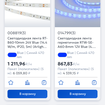
008819(3)
014799(3)
Светодиодная лента RT-
Светодиодная лента
B60-10mm 24V Blue (14.4
герметичная RTW-SE-
W/m, IP20, 5m) (Arlight,
A60-8mm 12V Blue (4.8
Открытый)
W/m, IP65, 2835, 5m)
Blue | Синий 470
Blue | Синий 470
(Arlight, 4.8 Вт/м, IP65)
nm
nm
1 211,96
867,83
₽/м
₽/м
Пакет (полиэтилен) (5
Пакет (полиэтилен) (5
м):
6 059,80
₽
м):
4 339,15
₽
В корзину
В корзину