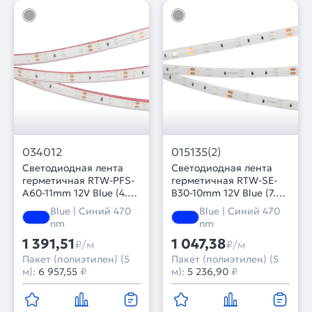
034012
015135(2)
Светодиодная лента
Светодиодная лента
герметичная RTW-PFS-
герметичная RTW-SE-
A60-11mm 12V Blue (4.8
B30-10mm 12V Blue (7.2
W/m, IP68, 2835, 5m)
W/m, IP65, 5060, 5m)
Blue | Синий 470
Blue | Синий 470
(Arlight, -)
(Arlight, 7.2 Вт/м, IP65)
nm
nm
1 391,51
1 047,38
₽/м
₽/м
Пакет (полиэтилен) (5
Пакет (полиэтилен) (5
м):
6 957,55
₽
м):
5 236,90
₽