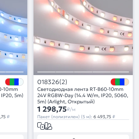
018326(2)
60-10mm
Светодиодная лента RT-B60-10mm
IP20, 5m)
24V RGBW-Day (14.4 W/m, IP20, 5060,
5m) (Arlight, Открытый)
1 298,75
₽/м
,75
₽
Пакет (полиэтилен) (5 м):
6 493,75
₽