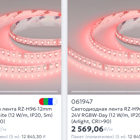
061947
 лента RZ-H96-12mm
Светодиодная лента RZ-H
e (12 W/m, IP20, 5m)
24V RGBW-Day (12 W/m, IP20
90)
(Arlight, CRI>90)
2 569,06
₽/м
₽/м
ен) (5 м):
12 845,30
₽
Пакет (полиэтилен) (5 м):
12 84