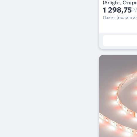
(Arlight, Откр
1 298,75
₽
Пакет (полиэтил