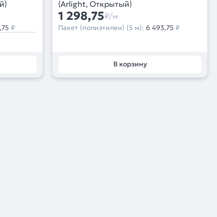
й)
(Arlight, Открытый)
1 298,75
₽/м
,75
₽
Пакет (полиэтилен) (5 м):
6 493,75
₽
В корзину