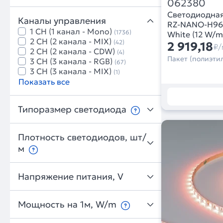
062380
Светодиодная
Каналы управления
RZ-NANO-H96
1 CH (1 канал - Mono)
(1736)
White (12 W/m,
2 CH (2 канала - MIX)
(42)
CRI>90)
2 919,18
₽/
2 CH (2 канала - CDW)
(4)
Пакет (полиэтил
3 CH (3 канала - RGB)
(67)
3 CH (3 канала - MIX)
(1)
Показать все
Типоразмер светодиода
Плотность светодиодов, шт/
м
Напряжение питания, V
Мощность на 1м, W/m