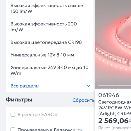
Высокая эффективность свыше
150 lm/W
Высокая эффективность 200
lm/W
Высокая цветопередача CRI98
Универсальные 12V 8-10 мм
Универсальные 24V 8-10 мм до 10
W/m
Все разделы
061946
Фильтры
Сбросить
Светодиодная
24V RGBW-Whit
(Arlight, CRI>
В реестре ЕАЭС
(0)
2 569,06
Пакет (полиэтил
Произведено в Беларуси
(11)