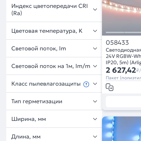
Индекс цветопередачи CRI
(Ra)
Цветовая температура, K
058433
Световой поток, lm
Светодиодна
24V RGBW-Whit
IP20, 5m) (Arli
Световой поток на 1м, lm/m
2 627,42
₽
Пакет (полиэтил
Класс пылевлагозащиты
Тип герметизации
Ширина, мм
Длина, мм