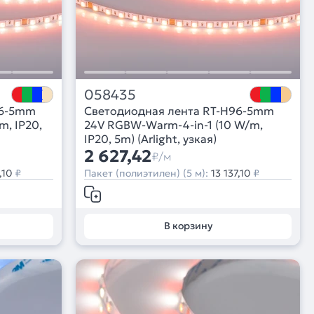
058435
96-5mm
Светодиодная лента RT-H96-5mm
m, IP20,
24V RGBW-Warm-4-in-1 (10 W/m,
IP20, 5m) (Arlight, узкая)
2 627,42
₽/м
,10
₽
Пакет (полиэтилен) (5 м):
13 137,10
₽
В корзину