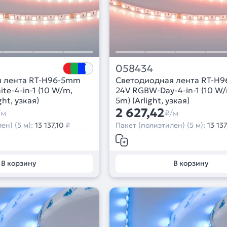
058434
я лента RT-H96-5mm
Светодиодная лента RT-H
e-4-in-1 (10 W/m,
24V RGBW-Day-4-in-1 (10 W/
ght, узкая)
5m) (Arlight, узкая)
2 627,42
/м
₽/м
ен) (5 м):
13 137,10
₽
Пакет (полиэтилен) (5 м):
13 137
В корзину
В корзину