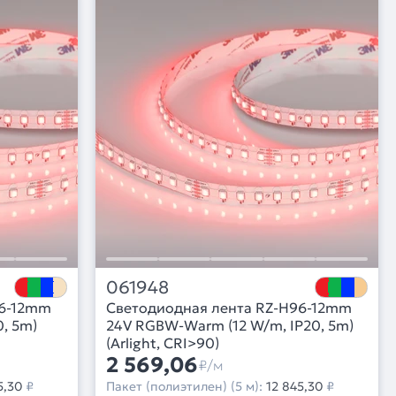
061948
96-12mm
Светодиодная лента RZ-H96-12mm
, 5m)
24V RGBW-Warm (12 W/m, IP20, 5m)
(Arlight, CRI>90)
2 569,06
₽/м
5,30
₽
Пакет (полиэтилен) (5 м):
12 845,30
₽