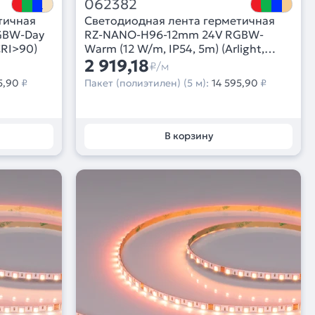
062382
тичная
Светодиодная лента герметичная
GBW-Day
RZ-NANO-H96-12mm 24V RGBW-
CRI>90)
Warm (12 W/m, IP54, 5m) (Arlight,
CRI>90)
2 919,18
₽/м
5,90
₽
Пакет (полиэтилен) (5 м):
14 595,90
₽
В корзину