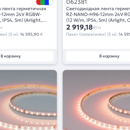
062381
 лента герметичная
Светодиодная лента герме
-12mm 24V RGBW-
RZ-NANO-H96-12mm 24V R
 IP54, 5m) (Arlight,
(12 W/m, IP54, 5m) (Arlight, 
2 919,18
м
₽/м
ен) (5 м):
14 595,90
₽
Пакет (полиэтилен) (5 м):
14 59
В корзину
В корзину