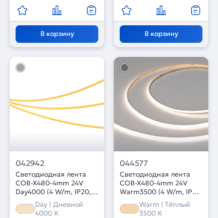
В корзину
В корзину
042942
044577
Светодиодная лента
Светодиодная лента
COB-X480-4mm 24V
COB-X480-4mm 24V
Day4000 (4 W/m, IP20,
Warm3500 (4 W/m, IP20,
CSP, 2.75m) (Arlight, -)
CSP, 5m) (Arlight, -)
Day | Дневной
Warm | Тёплый
4000 K
3500 K