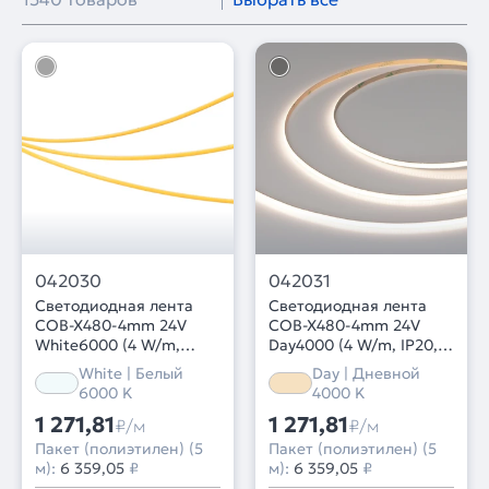
042030
042031
Светодиодная лента
Светодиодная лента
COB-X480-4mm 24V
COB-X480-4mm 24V
White6000 (4 W/m,
Day4000 (4 W/m, IP20,
IP20, CSP, 5m) (Arlight,
CSP, 5m) (Arlight, -)
White | Белый
Day | Дневной
-)
6000 K
4000 K
1 271,81
1 271,81
₽/м
₽/м
Пакет (полиэтилен) (5
Пакет (полиэтилен) (5
м):
6 359,05
₽
м):
6 359,05
₽