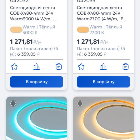
042032
042033
Светодиодная лента
Светодиодная лента
COB-X480-4mm 24V
COB-X480-4mm 24V
Warm3000 (4 W/m,
Warm2700 (4 W/m, IP20,
IP20, CSP, 5m) (Arlight,
CSP, 5m) (Arlight, -)
Warm | Тёплый
Warm | Тёплый
-)
3000 K
2700 K
1 271,81
1 271,81
₽/м
₽/м
Пакет (полиэтилен) (5
Пакет (полиэтилен) (5
м):
6 359,05
₽
м):
6 359,05
₽
В корзину
В корзину