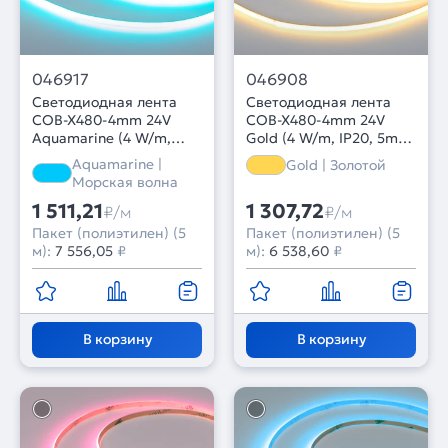
046917
046908
Светодиодная лента
Светодиодная лента
COB-X480-4mm 24V
COB-X480-4mm 24V
Aquamarine (4 W/m,
Gold (4 W/m, IP20, 5m)
IP20, 5m) (Arlight, -)
(Arlight, -)
Aquamarine |
Gold | Золотой
Морская волна
1 511,21
1 307,72
₽/м
₽/м
Пакет (полиэтилен) (5
Пакет (полиэтилен) (5
м):
7 556,05
₽
м):
6 538,60
₽
В корзину
В корзину