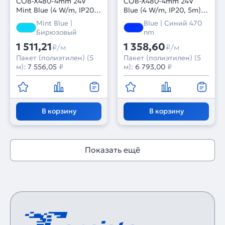
COB-X480-4mm 24V
COB-X480-4mm 24V
Mint Blue (4 W/m, IP20,
Blue (4 W/m, IP20, 5m)
5m) (Arlight, -)
(Arlight, -)
Mint Blue |
Blue | Синий 470
Бирюзовый
nm
1 511,21
1 358,60
₽/м
₽/м
Пакет (полиэтилен) (5
Пакет (полиэтилен) (5
м):
7 556,05
₽
м):
6 793,00
₽
В корзину
В корзину
Показать ещё