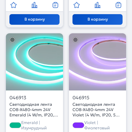
В корзину
В корзину
046913
046915
Светодиодная лента
Светодиодная лента
COB-X480-4mm 24V
COB-X480-4mm 24V
Emerald (4 W/m, IP20,
Violet (4 W/m, IP20, 5m)
5m) (Arlight, -)
(Arlight, -)
Emerald |
Violet |
Изумрудный
Фиолетовый