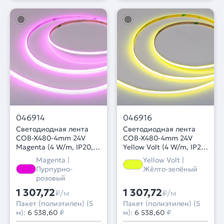
046914
046916
Светодиодная лента
Светодиодная лента
COB-X480-4mm 24V
COB-X480-4mm 24V
Magenta (4 W/m, IP20,
Yellow Volt (4 W/m, IP20,
5m) (Arlight, -)
5m) (Arlight, -)
Magenta |
Yellow Volt |
Пурпурно-
Жёлто-зелёный
розовый
1 307,72
1 307,72
₽/м
₽/м
Пакет (полиэтилен) (5
Пакет (полиэтилен) (5
м):
6 538,60
₽
м):
6 538,60
₽