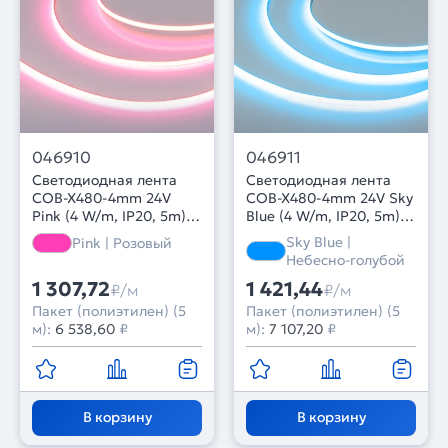
046910
046911
Светодиодная лента
Светодиодная лента
COB-X480-4mm 24V
COB-X480-4mm 24V Sky
Pink (4 W/m, IP20, 5m)
Blue (4 W/m, IP20, 5m)
(Arlight, -)
(Arlight, -)
Sky Blue |
Pink | Розовый
Небесно-голубой
1 307,72
1 421,44
₽/м
₽/м
Пакет (полиэтилен) (5
Пакет (полиэтилен) (5
м):
6 538,60
₽
м):
7 107,20
₽
В корзину
В корзину