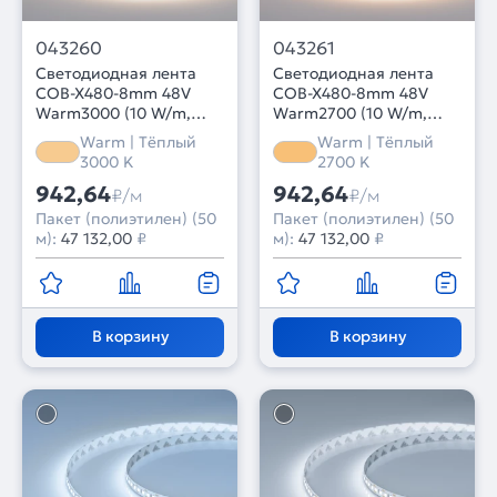
043260
043261
Светодиодная лента
Светодиодная лента
COB-X480-8mm 48V
COB-X480-8mm 48V
Warm3000 (10 W/m,
Warm2700 (10 W/m,
IP20, 50m PRO REEL)
IP20, 50m PRO REEL)
Warm | Тёплый
Warm | Тёплый
(Arlight, -)
(Arlight, -)
3000 K
2700 K
942,64
942,64
₽/м
₽/м
Пакет (полиэтилен) (50
Пакет (полиэтилен) (50
м):
47 132,00
₽
м):
47 132,00
₽
В корзину
В корзину