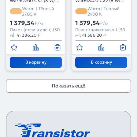
Warm2700-CX2 (8 W/m,
Warm2400-CX2 (8 W/m,
IP20, 30m) (Arlight,
IP20, 30m) (Arlight,
Warm | Тёплый
Warm | Тёплый
резка 2 светодиода)
резка 2 светодиода)
2700 K
2400 K
1 379,54
1 379,54
₽/м
₽/м
Пакет (полиэтилен) (30
Пакет (полиэтилен) (30
м):
41 386,20
₽
м):
41 386,20
₽
В корзину
В корзину
Показать ещё