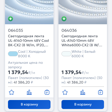
064035
064036
Светодиодная лента
Светодиодная лента
UL-A140-10mm 48V Cool
UL-A140-10mm 48V
8K-CX2 (8 W/m, IP20,
White6000-CX2 (8 W/m,
30m) (Arlight, резка 2
IP20, 30m) (Arlight,
Cool | Холодный
White | Белый
светодиода)
резка 2 светодиода)
8000 K
6000 K
Актуальная цена по
запросу
1 379,54
1 379,54
₽/м
₽/м
Пакет (полиэтилен) (30
Пакет (полиэтилен) (30
м):
41 386,20
₽
м):
41 386,20
₽
В корзину
В корзину