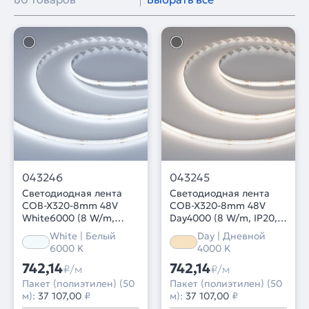
043246
043245
Светодиодная лента
Светодиодная лента
COB-X320-8mm 48V
COB-X320-8mm 48V
White6000 (8 W/m,
Day4000 (8 W/m, IP20,
IP20, 50m PRO REEL)
50m PRO REEL) (Arlight,
White | Белый
Day | Дневной
(Arlight, -)
-)
6000 K
4000 K
742,14
742,14
₽/м
₽/м
Пакет (полиэтилен) (50
Пакет (полиэтилен) (50
м):
37 107,00
₽
м):
37 107,00
₽