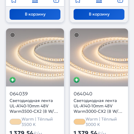
В корзину
В корзину
064039
064040
Светодиодная лента
Светодиодная лента
UL-A140-10mm 48V
UL-A140-10mm 48V
Warm3500-CX2 (8 W/m,
Warm3000-CX2 (8 W/m,
IP20, 30m) (Arlight,
IP20, 30m) (Arlight,
Warm | Тёплый
Warm | Тёплый
резка 2 светодиода)
резка 2 светодиода)
3500 K
3000 K
1 379,54
1 379,54
₽/м
₽/м