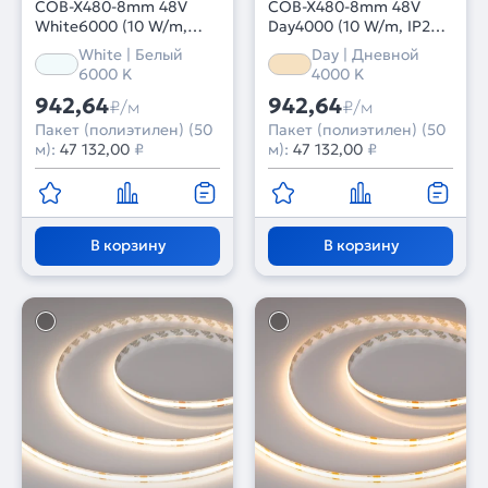
COB-X480-8mm 48V
COB-X480-8mm 48V
White6000 (10 W/m,
Day4000 (10 W/m, IP20,
IP20, 50m PRO REEL)
50m PRO REEL) (Arlight,
White | Белый
Day | Дневной
(Arlight, -)
-)
6000 K
4000 K
942,64
942,64
₽/м
₽/м
Пакет (полиэтилен) (50
Пакет (полиэтилен) (50
м):
47 132,00
₽
м):
47 132,00
₽
В корзину
В корзину