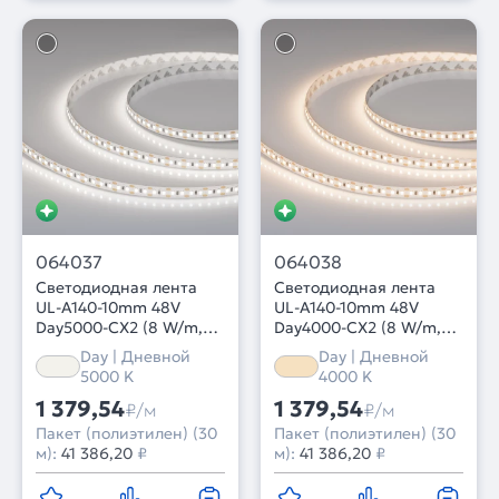
064037
064038
Светодиодная лента
Светодиодная лента
UL-A140-10mm 48V
UL-A140-10mm 48V
Day5000-CX2 (8 W/m,
Day4000-CX2 (8 W/m,
IP20, 30m) (Arlight,
IP20, 30m) (Arlight,
Day | Дневной
Day | Дневной
резка 2 светодиода)
резка 2 светодиода)
5000 K
4000 K
1 379,54
1 379,54
₽/м
₽/м
Пакет (полиэтилен) (30
Пакет (полиэтилен) (30
м):
41 386,20
₽
м):
41 386,20
₽