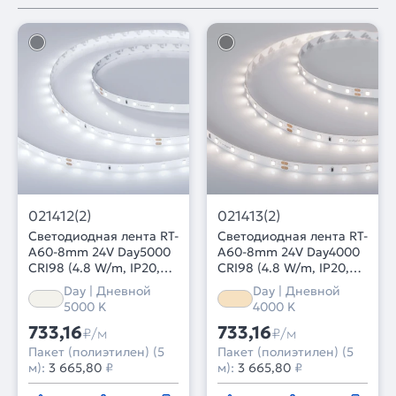
021412(2)
021413(2)
Светодиодная лента RT-
Светодиодная лента RT-
A60-8mm 24V Day5000
A60-8mm 24V Day4000
CRI98 (4.8 W/m, IP20,
CRI98 (4.8 W/m, IP20,
2835, 5m) (Arlight, 4.8
2835, 5m) (Arlight,
Day | Дневной
Day | Дневной
Вт/м, IP20)
Открытый)
5000 K
4000 K
733,16
733,16
₽/м
₽/м
Пакет (полиэтилен) (5
Пакет (полиэтилен) (5
м):
3 665,80
₽
м):
3 665,80
₽