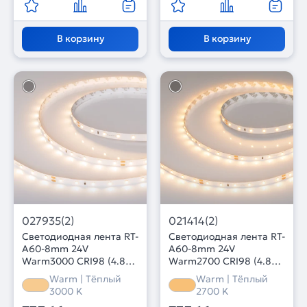
В корзину
В корзину
027935(2)
021414(2)
Светодиодная лента RT-
Светодиодная лента RT-
A60-8mm 24V
A60-8mm 24V
Warm3000 CRI98 (4.8
Warm2700 CRI98 (4.8
W/m, IP20, 2835, 5m)
W/m, IP20, 2835, 5m)
Warm | Тёплый
Warm | Тёплый
(Arlight, Открытый)
(Arlight, 4.8 Вт/м, IP20)
3000 K
2700 K