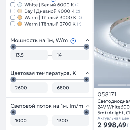
White | Белый 6000 K
(2)
Day | Дневной 4000 K
(2)
Warm | Тёплый 3000 K
(2)
Warm | Тёплый 2700 K
(2)
Мощность на 1м, W/m
—
Цветовая температура, K
—
058171
Светодиодна
Световой поток на 1м, lm/m
24V White6000
5m) (Arlight, 
Актуальная цен
—
2 998,49
₽