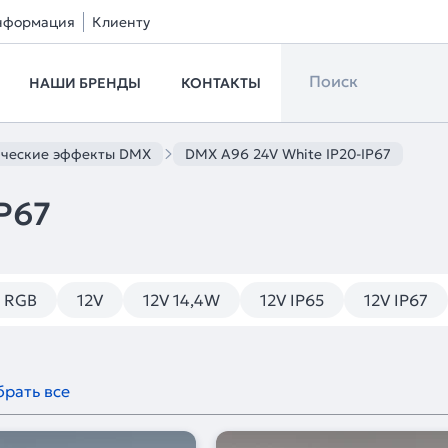
нформация
Клиенту
НАШИ БРЕНДЫ
КОНТАКТЫ
ческие эффекты DMX
DMX A96 24V White IP20-IP67
P67
м RGB
12V
12V 14,4W
12V IP65
12V IP67
рать все