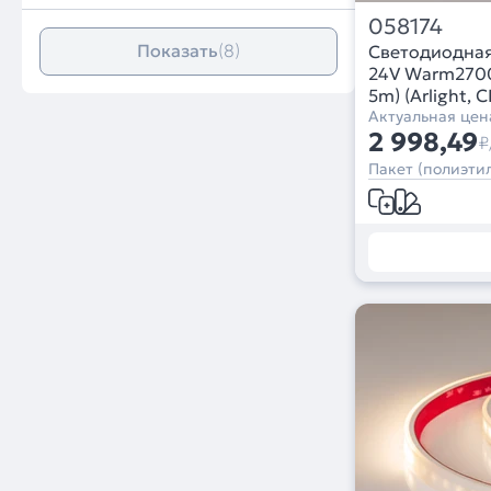
058174
Показать
(8)
Светодиодна
24V Warm2700
5m) (Arlight, 
Актуальная цен
2 998,49
₽
Пакет (полиэтил