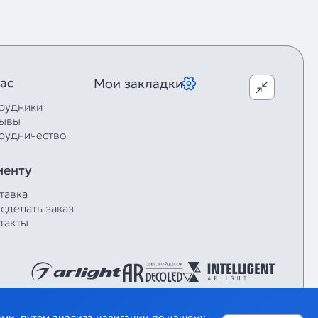
ас
Мои закладки
рудники
ывы
рудничество
иенту
тавка
 сделать заказ
такты
гами, путем анализа навигации по нашему