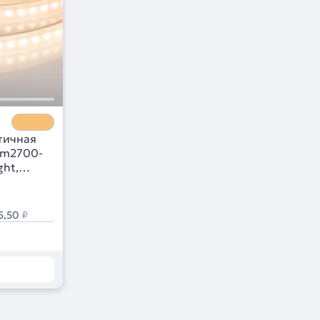
тичная
rm2700-
ght,
5,50
₽