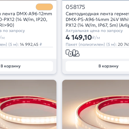
058175
я лента DMX-A96-12mm
Светодиодная лента герме
-PX12 (14 W/m, IP20,
DMX-PS-A96-14mm 24V Whi
CRI>90)
PX12 (14 W/m, IP67, 5m) (Arli
а по запросу
CRI>90)
Актуальная цена по запросу
4 149,10
/м
₽/м
ен) (5 м):
14 992,45
₽
Пакет (полиэтилен) (5 м):
20 74
В корзину
В корзину