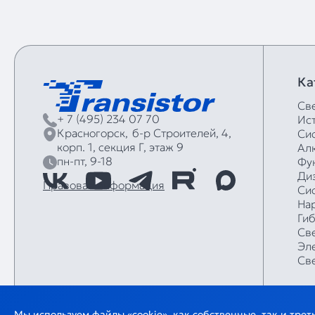
Ка
Св
+ 7 (495) 234 07 70
Ис
Красногорск,
б‑р Строителей, 4,
Си
корп. 1, секция Г, этаж 9
Ал
пн-пт, 9-18
Фу
Ди
Правовая информация
Си
На
Ги
Св
Эл
Св
Мы используем файлы «cookie», как собственные, так и тре