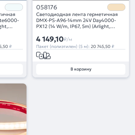
058176
тичная
Светодиодная лента герметичная
te6000-
DMX-PS-A96-14mm 24V Day4000-
ght,
PX12 (14 W/m, IP67, 5m) (Arlight,
CRI>90)
4 149,10
₽/м
5,50
₽
Пакет (полиэтилен) (5 м):
20 745,50
₽
В корзину