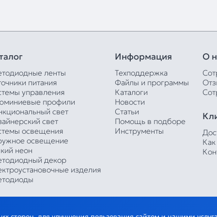
талог
Информация
О н
етодиодные ленты
Техподдержка
Сот
точники питания
Файлы и программы
Отз
стемы управления
Каталоги
Сот
юминиевые профили
Новости
нкциональный свет
Статьи
Кл
зайнерский свет
Помощь в подборе
стемы освещения
Инструменты
Дос
ружное освещение
Как
бкий неон
Кон
етодиодный декор
ектроустановочные изделия
етодиоды
тьих сторон, для улучшения пользования сайтом и нашими услу