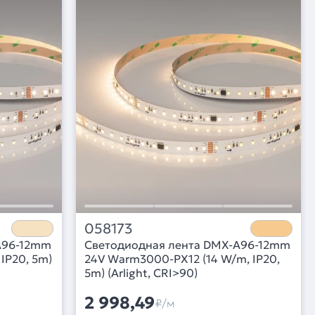
058173
A96-12mm
Светодиодная лента DMX-A96-12mm
IP20, 5m)
24V Warm3000-PX12 (14 W/m, IP20,
5m) (Arlight, CRI>90)
2 998,49
₽/м