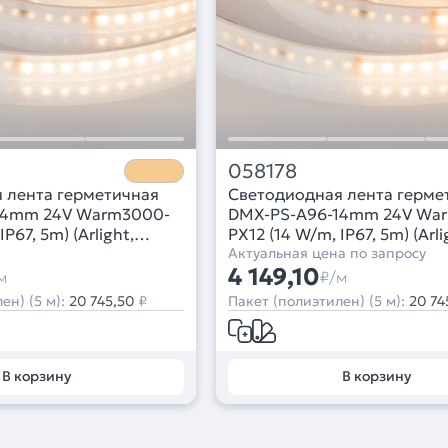
058178
 лента герметичная
Светодиодная лента герме
14mm 24V Warm3000-
DMX-PS-A96-14mm 24V Wa
P67, 5m) (Arlight,
PX12 (14 W/m, IP67, 5m) (Arli
CRI>90)
Актуальная цена по запросу
4 149,10
м
₽/м
ен) (5 м):
20 745,50
₽
Пакет (полиэтилен) (5 м):
20 74
В корзину
В корзину