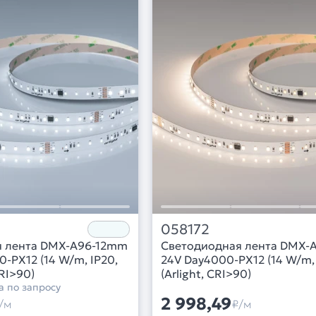
058172
я лента DMX-A96-12mm
Светодиодная лента DMX-
-PX12 (14 W/m, IP20,
24V Day4000-PX12 (14 W/m, 
CRI>90)
(Arlight, CRI>90)
а по запросу
2 998,49
/м
₽/м