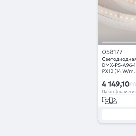
058177
Светодиодная
DMX-PS-A96-
PX12 (14 W/m, I
CRI>90)
4 149,10
₽/
Пакет (полиэтил