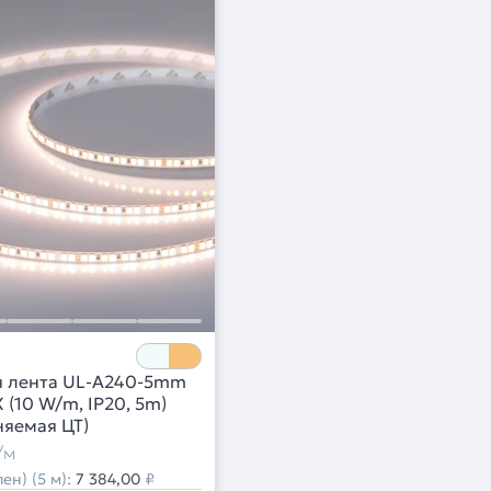
я лента UL-A240-5mm
 (10 W/m, IP20, 5m)
еняемая ЦТ)
/м
ен) (5 м):
7 384,00
₽