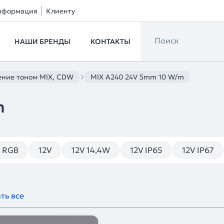
нформация
Клиенту
НАШИ БРЕНДЫ
КОНТАКТЫ
ение тоном MIX, CDW
MIX A240 24V 5mm 10 W/m
m
м RGB
12V
12V 14,4W
12V IP65
12V IP67
ть все