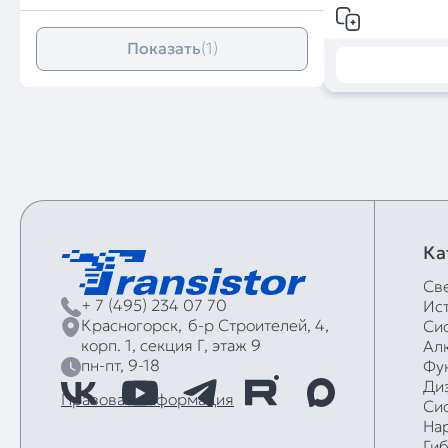
Показать
(1)
Ка
Св
+ 7 (495) 234 07 70
Ис
Красногорск,
б‑р Строителей, 4,
Си
корп. 1, секция Г, этаж 9
Ал
пн-пт, 9-18
Фу
Ди
Правовая информация
Си
На
Ги