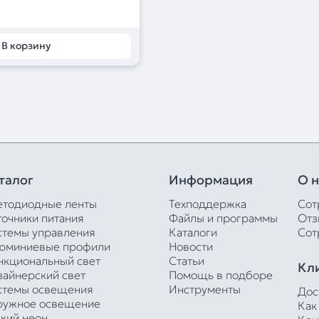
В корзину
талог
Информация
О н
етодиодные ленты
Техподдержка
Сот
точники питания
Файлы и программы
Отз
стемы управления
Каталоги
Сот
юминиевые профили
Новости
нкциональный свет
Статьи
Кл
зайнерский свет
Помощь в подборе
стемы освещения
Инструменты
Дос
ружное освещение
Как
бкий неон