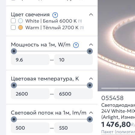
Цвет свечения
White | Белый 6000 K
(1)
Warm | Тёплый 2700 K
(1)
Мощность на 1м, W/m
—
Цветовая температура, K
—
055458
Светодиодна
24V White-MIX
Световой поток на 1м, lm/m
(Arlight, Изм
1 476,80
₽
—
Пакет (полиэтил